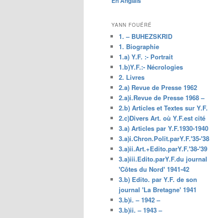
En Anglais
principal
YANN FOUÉRÉ
1. – BUHEZSKRID
1. Biographie
1.a) Y.F. :- Portrait
1.b)Y.F.:- Nécrologies
2. Livres
2.a) Revue de Presse 1962
2.a)i.Revue de Presse 1968 –
2.b) Articles et Textes sur Y.F.
2.c)Divers Art. où Y.F.est cité
3.a) Articles par Y.F.1930-1940
3.a)i.Chron.Polit.parY.F.'35-'38
3.a)ii.Art.+Edito.parY.F.'38-'39
3.a)iii.Edito.parY.F.du journal
'Côtes du Nord' 1941-42
3.b) Edito. par Y.F. de son
journal 'La Bretagne' 1941
3.b)i. – 1942 –
3.b)ii. – 1943 –