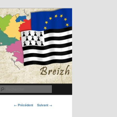
Recherche
Navigation
← Précédent
Suivant →
des