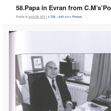
58.Papa in Evran from C.M’s’Por
Publié le
août 28, 2011
à
768 × 640
dans
Photos