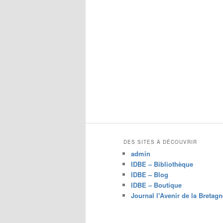
c
h
e
r
c
h
e
DES SITES À DÉCOUVRIR
admin
IDBE – Bibliothèque
IDBE – Blog
IDBE – Boutique
Journal l'Avenir de la Bretagn