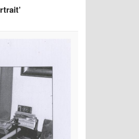
images
trait’