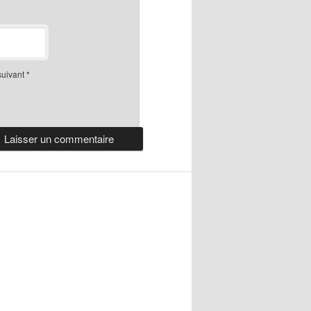
suivant
*