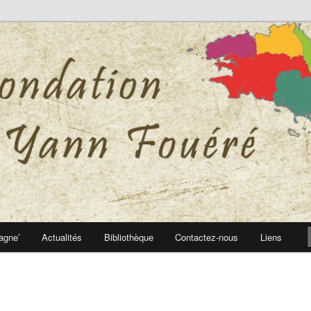
 Yann Fouéré
nn Fouéré
agne’
Actualités
Bibliothèque
Contactez-nous
Liens