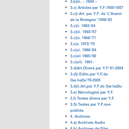
3.b)iii. – 1944 –
3.c) Articles par Y.F.1950-1957
3.c)i.Art. par Y.F. ds 'L'Avenir
de la Bretagne' 1958-'62
3.c)ii. 1962-'64
3.c)iii. 1965-'67
3.c)iv. 1968-'71
3.c)v. 1972-'75
3.c)vi. 1980-'84
3.c)vii 1985-'90
3.c)viii. 1991-
3.d)Art.Divers par Y.F.'61-2004
3.d)i.Edito.par Y.F.ds
Gw.haDu'79-2005
3.d)ii.Art.par Y.F.ds Gw.haDu
3.e) Nécrologies par Y.F.
3.f) Textes divers par Y.F.
3.f)i.Textes par Y.F.non
publiés
4. Archives
4.a) Archives Audio
4.b) Archives de Film