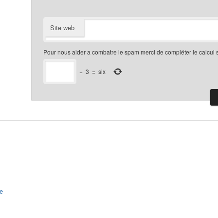
Site web
Pour nous aider a combatre le spam merci de compléter le calcul 
−
3
=
six
e