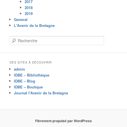
2017
2018
2019
General
L'Avenir de la Bretagne
R
e
c
h
e
DES SITES À DÉCOUVRIR
r
admin
c
IDBE – Bibliothèque
h
IDBE – Blog
e
IDBE – Boutique
Journal l'Avenir de la Bretagne
Fièrement propulsé par WordPress