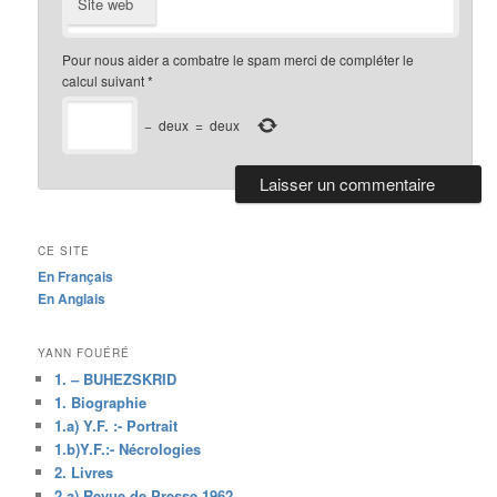
Site web
Pour nous aider a combatre le spam merci de compléter le
calcul suivant
*
−
deux
=
deux
CE SITE
En Français
En Anglais
YANN FOUÉRÉ
1. – BUHEZSKRID
1. Biographie
1.a) Y.F. :- Portrait
1.b)Y.F.:- Nécrologies
2. Livres
2.a) Revue de Presse 1962