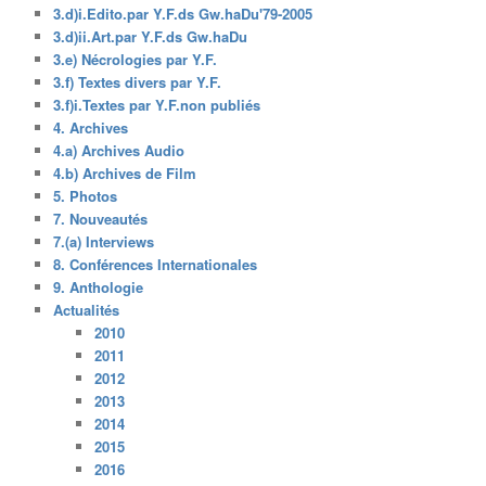
3.d)i.Edito.par Y.F.ds Gw.haDu'79-2005
3.d)ii.Art.par Y.F.ds Gw.haDu
3.e) Nécrologies par Y.F.
3.f) Textes divers par Y.F.
3.f)i.Textes par Y.F.non publiés
4. Archives
4.a) Archives Audio
4.b) Archives de Film
5. Photos
7. Nouveautés
7.(a) Interviews
8. Conférences Internationales
9. Anthologie
Actualités
2010
2011
2012
2013
2014
2015
2016