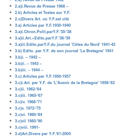
2.a)i.Revue de Presse 1968 –
2.b) Articles et Textes sur Y.F.
2.c)Divers Art. où Y.F.est cité
3.a) Articles par Y.F.1930-1940
3.a)i.Chron.Polit.parY.F.'35-'38
3.a)ii.Art.+Edito.parY.F.'38-'39
3.a)iii.Edito.parY.F.du journal 'Côtes du Nord' 1941-42
3.b) Edito. par Y.F. de son journal 'La Bretagne' 1941
3.b)i. – 1942 –
3.b)ii. – 1943 –
3.b)iii. – 1944 –
3.c) Articles par Y.F.1950-1957
3.c)i.Art. par Y.F. ds 'L'Avenir de la Bretagne' 1958-'62
3.c)ii. 1962-'64
3.c)iii. 1965-'67
3.c)iv. 1968-'71
3.c)v. 1972-'75
3.c)vi. 1980-'84
3.c)vii 1985-'90
3.c)viii. 1991-
3.d)Art.Divers par Y.F.'61-2004