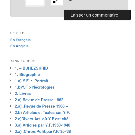
CE SITE
En Français
En Anglais
YANN FOUÉRÉ
1. – BUHEZSKRID
1. Biographie
1.a) Y.F. :- Portrait
1.b)Y.F.:- Nécrologies
2. Livres
2.a) Revue de Presse 1962
2.a)i.Revue de Presse 1968 –
2.b) Articles et Textes sur Y.F.
2.c)Divers Art. où Y.F.est cité
3.a) Articles par Y.F.1930-1940
3.a)i.Chron.Polit.parY.F.'35-'38