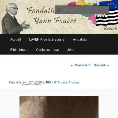
Le site officiel de la fondation Yann Fouéré
Rech
Fondation Yann Fouéré
Menu
Accueil
‘L’AVENIR de la Bretagne’
Actualités
Aller
principal
Bibliothèque
Contactez-nous
Liens
au
contenu
Navigation
← Précédent
Suivant →
des
principal
images
Publié le
avril 27, 2008
à
300 × 613
dans
Photos