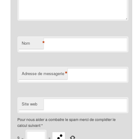
*
Nom
*
Adresse de messagerie
Site web
Pour nous aider a combatre le spam merci de compléter le
calcul suivant
*
9
−
=