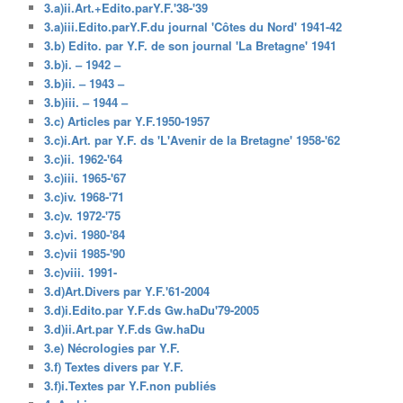
3.a)ii.Art.+Edito.parY.F.'38-'39
3.a)iii.Edito.parY.F.du journal 'Côtes du Nord' 1941-42
3.b) Edito. par Y.F. de son journal 'La Bretagne' 1941
3.b)i. – 1942 –
3.b)ii. – 1943 –
3.b)iii. – 1944 –
3.c) Articles par Y.F.1950-1957
3.c)i.Art. par Y.F. ds 'L'Avenir de la Bretagne' 1958-'62
3.c)ii. 1962-'64
3.c)iii. 1965-'67
3.c)iv. 1968-'71
3.c)v. 1972-'75
3.c)vi. 1980-'84
3.c)vii 1985-'90
3.c)viii. 1991-
3.d)Art.Divers par Y.F.'61-2004
3.d)i.Edito.par Y.F.ds Gw.haDu'79-2005
3.d)ii.Art.par Y.F.ds Gw.haDu
3.e) Nécrologies par Y.F.
3.f) Textes divers par Y.F.
3.f)i.Textes par Y.F.non publiés