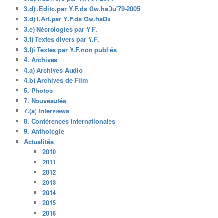
3.d)i.Edito.par Y.F.ds Gw.haDu'79-2005
3.d)ii.Art.par Y.F.ds Gw.haDu
3.e) Nécrologies par Y.F.
3.f) Textes divers par Y.F.
3.f)i.Textes par Y.F.non publiés
4. Archives
4.a) Archives Audio
4.b) Archives de Film
5. Photos
7. Nouveautés
7.(a) Interviews
8. Conférences Internationales
9. Anthologie
Actualités
2010
2011
2012
2013
2014
2015
2016