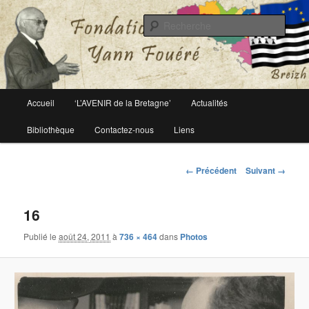
Le site officiel de la fondation Yann Fouéré
Rech
Fondation Yann Fouéré
Menu
Accueil
‘L’AVENIR de la Bretagne’
Actualités
Aller
principal
Bibliothèque
Contactez-nous
Liens
au
contenu
Navigation
← Précédent
Suivant →
des
principal
images
16
Publié le
août 24, 2011
à
736 × 464
dans
Photos