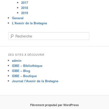
2017
2018
2019
General
L'Avenir de la Bretagne
R
e
c
h
e
DES SITES À DÉCOUVRIR
r
admin
c
IDBE – Bibliothèque
h
IDBE – Blog
e
IDBE – Boutique
Journal l'Avenir de la Bretagne
Fièrement propulsé par WordPress