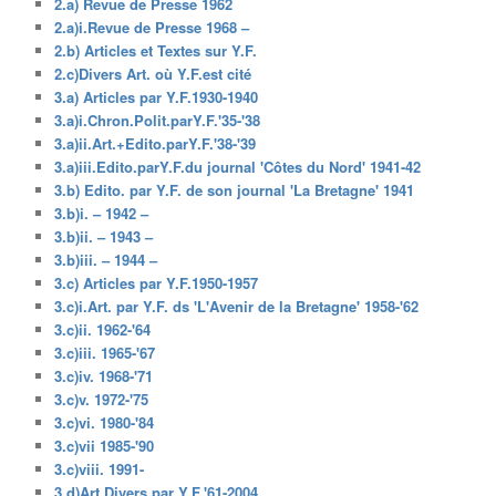
2.a) Revue de Presse 1962
2.a)i.Revue de Presse 1968 –
2.b) Articles et Textes sur Y.F.
2.c)Divers Art. où Y.F.est cité
3.a) Articles par Y.F.1930-1940
3.a)i.Chron.Polit.parY.F.'35-'38
3.a)ii.Art.+Edito.parY.F.'38-'39
3.a)iii.Edito.parY.F.du journal 'Côtes du Nord' 1941-42
3.b) Edito. par Y.F. de son journal 'La Bretagne' 1941
3.b)i. – 1942 –
3.b)ii. – 1943 –
3.b)iii. – 1944 –
3.c) Articles par Y.F.1950-1957
3.c)i.Art. par Y.F. ds 'L'Avenir de la Bretagne' 1958-'62
3.c)ii. 1962-'64
3.c)iii. 1965-'67
3.c)iv. 1968-'71
3.c)v. 1972-'75
3.c)vi. 1980-'84
3.c)vii 1985-'90
3.c)viii. 1991-
3.d)Art.Divers par Y.F.'61-2004