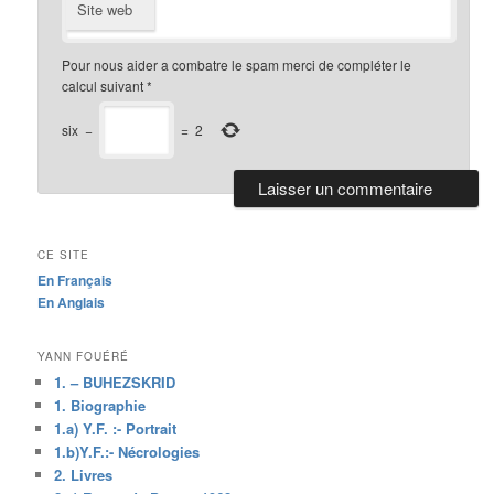
Site web
Pour nous aider a combatre le spam merci de compléter le
calcul suivant
*
six
−
=
2
CE SITE
En Français
En Anglais
YANN FOUÉRÉ
1. – BUHEZSKRID
1. Biographie
1.a) Y.F. :- Portrait
1.b)Y.F.:- Nécrologies
2. Livres