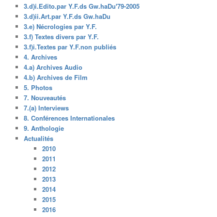
3.d)i.Edito.par Y.F.ds Gw.haDu'79-2005
3.d)ii.Art.par Y.F.ds Gw.haDu
3.e) Nécrologies par Y.F.
3.f) Textes divers par Y.F.
3.f)i.Textes par Y.F.non publiés
4. Archives
4.a) Archives Audio
4.b) Archives de Film
5. Photos
7. Nouveautés
7.(a) Interviews
8. Conférences Internationales
9. Anthologie
Actualités
2010
2011
2012
2013
2014
2015
2016