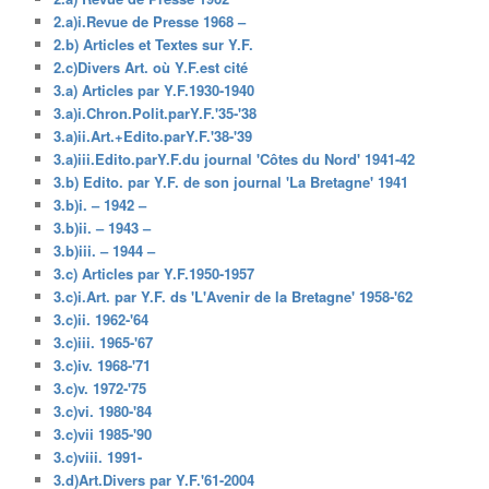
2.a)i.Revue de Presse 1968 –
2.b) Articles et Textes sur Y.F.
2.c)Divers Art. où Y.F.est cité
3.a) Articles par Y.F.1930-1940
3.a)i.Chron.Polit.parY.F.'35-'38
3.a)ii.Art.+Edito.parY.F.'38-'39
3.a)iii.Edito.parY.F.du journal 'Côtes du Nord' 1941-42
3.b) Edito. par Y.F. de son journal 'La Bretagne' 1941
3.b)i. – 1942 –
3.b)ii. – 1943 –
3.b)iii. – 1944 –
3.c) Articles par Y.F.1950-1957
3.c)i.Art. par Y.F. ds 'L'Avenir de la Bretagne' 1958-'62
3.c)ii. 1962-'64
3.c)iii. 1965-'67
3.c)iv. 1968-'71
3.c)v. 1972-'75
3.c)vi. 1980-'84
3.c)vii 1985-'90
3.c)viii. 1991-
3.d)Art.Divers par Y.F.'61-2004