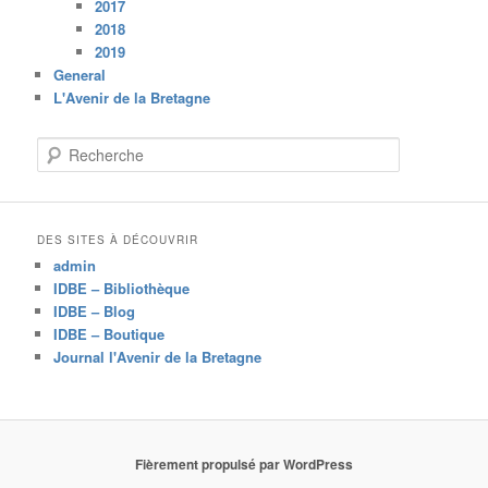
2017
2018
2019
General
L'Avenir de la Bretagne
R
e
c
h
e
DES SITES À DÉCOUVRIR
r
admin
c
IDBE – Bibliothèque
h
IDBE – Blog
e
IDBE – Boutique
Journal l'Avenir de la Bretagne
Fièrement propulsé par WordPress