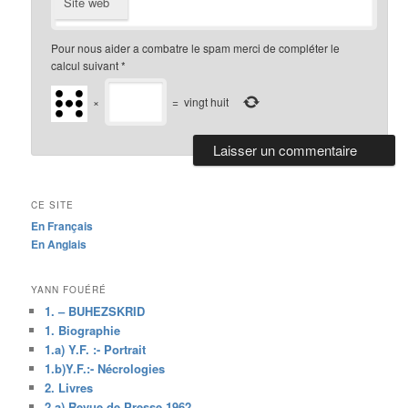
Site web
Pour nous aider a combatre le spam merci de compléter le
calcul suivant
*
×
=
vingt huit
CE SITE
En Français
En Anglais
YANN FOUÉRÉ
1. – BUHEZSKRID
1. Biographie
1.a) Y.F. :- Portrait
1.b)Y.F.:- Nécrologies
2. Livres
2.a) Revue de Presse 1962