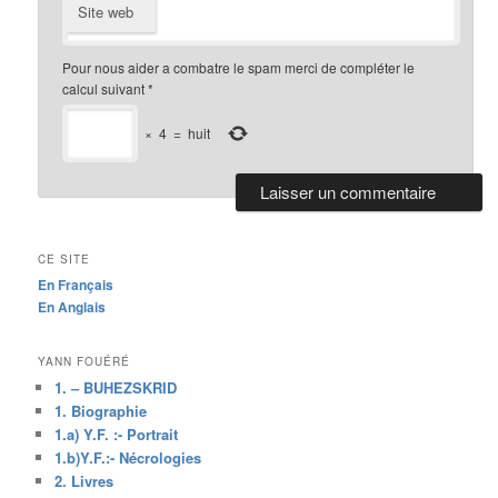
Site web
Pour nous aider a combatre le spam merci de compléter le
calcul suivant
*
×
4
=
huit
CE SITE
En Français
En Anglais
YANN FOUÉRÉ
1. – BUHEZSKRID
1. Biographie
1.a) Y.F. :- Portrait
1.b)Y.F.:- Nécrologies
2. Livres