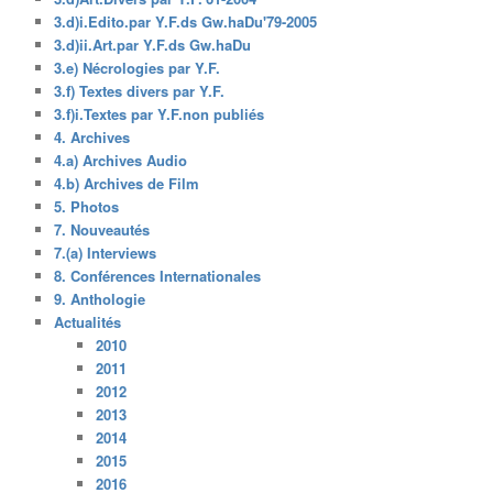
3.d)i.Edito.par Y.F.ds Gw.haDu'79-2005
3.d)ii.Art.par Y.F.ds Gw.haDu
3.e) Nécrologies par Y.F.
3.f) Textes divers par Y.F.
3.f)i.Textes par Y.F.non publiés
4. Archives
4.a) Archives Audio
4.b) Archives de Film
5. Photos
7. Nouveautés
7.(a) Interviews
8. Conférences Internationales
9. Anthologie
Actualités
2010
2011
2012
2013
2014
2015
2016