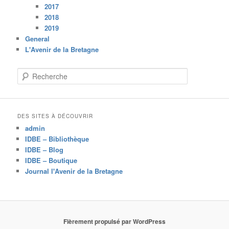
2017
2018
2019
General
L'Avenir de la Bretagne
R
e
c
h
e
DES SITES À DÉCOUVRIR
r
admin
c
IDBE – Bibliothèque
h
IDBE – Blog
e
IDBE – Boutique
Journal l'Avenir de la Bretagne
Fièrement propulsé par WordPress