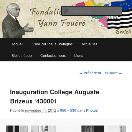
Le site officiel de la fondation Yann Fouéré
Rech
Fondation Yann Fouéré
Menu
Accueil
‘L’AVENIR de la Bretagne’
Actualités
Aller
principal
Bibliothèque
Contactez-nous
Liens
au
contenu
Navigation
← Précédent
Suivant →
des
principal
images
Inauguration College Auguste
Brizeux ‘430001
Publié le
novembre 11, 2012
à
950 × 530
dans
Photos