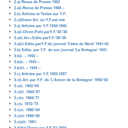
2.a) Revue de Presse 1962
2.a)i.Revue de Presse 1968 –
2.b) Articles et Textes sur Y.F.
2.c)Divers Art. où Y.F.est cité
3.a) Articles par Y.F.1930-1940
3.a)i.Chron.Polit.parY.F.'35-'38
3.a)ii.Art.+Edito.parY.F.'38-'39
3.a)iii.Edito.parY.F.du journal 'Côtes du Nord' 1941-42
3.b) Edito. par Y.F. de son journal 'La Bretagne' 1941
3.b)i. – 1942 –
3.b)ii. – 1943 –
3.b)iii. – 1944 –
3.c) Articles par Y.F.1950-1957
3.c)i.Art. par Y.F. ds 'L'Avenir de la Bretagne' 1958-'62
3.c)ii. 1962-'64
3.c)iii. 1965-'67
3.c)iv. 1968-'71
3.c)v. 1972-'75
3.c)vi. 1980-'84
3.c)vii 1985-'90
3.c)viii. 1991-
3.d)Art.Divers par Y.F.'61-2004