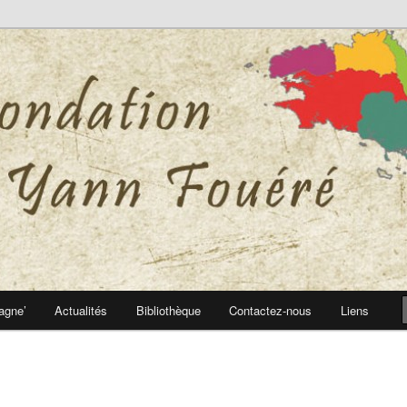
 Yann Fouéré
nn Fouéré
agne’
Actualités
Bibliothèque
Contactez-nous
Liens