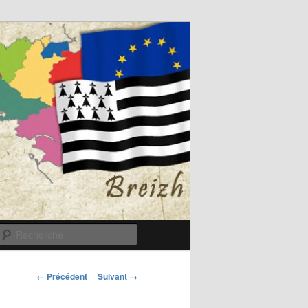
Recherche
Navigation
← Précédent
Suivant →
des