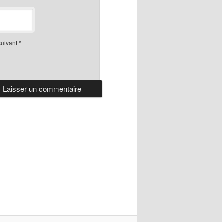
suivant
*