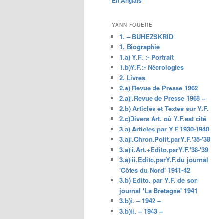
En Anglais
principal
YANN FOUÉRÉ
1. – BUHEZSKRID
1. Biographie
1.a) Y.F. :- Portrait
1.b)Y.F.:- Nécrologies
2. Livres
2.a) Revue de Presse 1962
2.a)i.Revue de Presse 1968 –
2.b) Articles et Textes sur Y.F.
2.c)Divers Art. où Y.F.est cité
3.a) Articles par Y.F.1930-1940
3.a)i.Chron.Polit.parY.F.'35-'38
3.a)ii.Art.+Edito.parY.F.'38-'39
3.a)iii.Edito.parY.F.du journal
'Côtes du Nord' 1941-42
3.b) Edito. par Y.F. de son
journal 'La Bretagne' 1941
3.b)i. – 1942 –
3.b)ii. – 1943 –