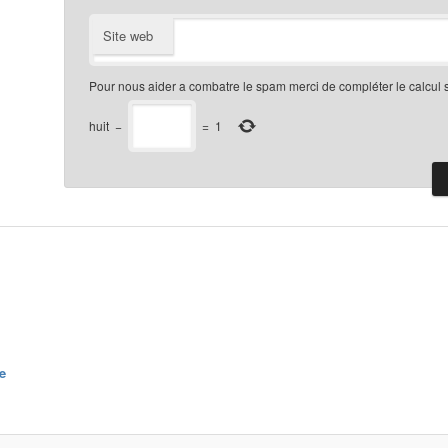
Site web
Pour nous aider a combatre le spam merci de compléter le calcul 
huit
−
=
1
e