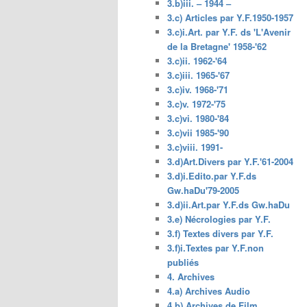
3.b)iii. – 1944 –
3.c) Articles par Y.F.1950-1957
3.c)i.Art. par Y.F. ds 'L'Avenir
de la Bretagne' 1958-'62
3.c)ii. 1962-'64
3.c)iii. 1965-'67
3.c)iv. 1968-'71
3.c)v. 1972-'75
3.c)vi. 1980-'84
3.c)vii 1985-'90
3.c)viii. 1991-
3.d)Art.Divers par Y.F.'61-2004
3.d)i.Edito.par Y.F.ds
Gw.haDu'79-2005
3.d)ii.Art.par Y.F.ds Gw.haDu
3.e) Nécrologies par Y.F.
3.f) Textes divers par Y.F.
3.f)i.Textes par Y.F.non
publiés
4. Archives
4.a) Archives Audio
4.b) Archives de Film