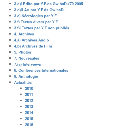
3.d)i.Edito.par Y.F.ds Gw.haDu'79-2005
3.d)ii.Art.par Y.F.ds Gw.haDu
3.e) Nécrologies par Y.F.
3.f) Textes divers par Y.F.
3.f)i.Textes par Y.F.non publiés
4. Archives
4.a) Archives Audio
4.b) Archives de Film
5. Photos
7. Nouveautés
7.(a) Interviews
8. Conférences Internationales
9. Anthologie
Actualités
2010
2011
2012
2013
2014
2015
2016