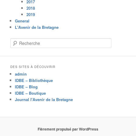
2017
2018
2019
General
L'Avenir de la Bretagne
R
e
c
h
e
DES SITES À DÉCOUVRIR
r
admin
c
IDBE – Bibliothèque
h
IDBE – Blog
e
IDBE – Boutique
Journal l'Avenir de la Bretagne
Fièrement propulsé par WordPress