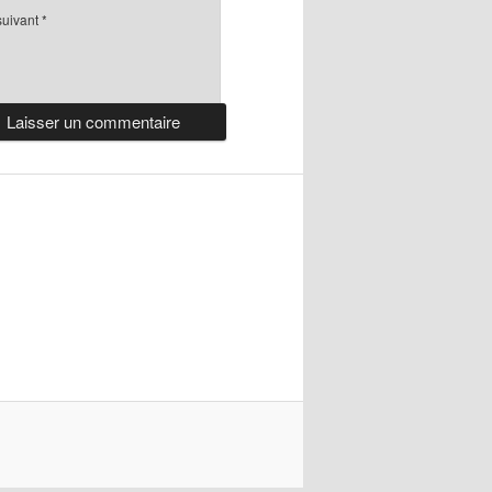
suivant
*