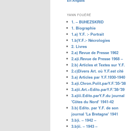
En Anglais
principal
YANN FOUÉRÉ
1. – BUHEZSKRID
1. Biographie
1.a) Y.F. :- Portrait
1.b)Y.F.:- Nécrologies
2. Livres
2.a) Revue de Presse 1962
2.a)i.Revue de Presse 1968 –
2.b) Articles et Textes sur Y.F.
2.c)Divers Art. où Y.F.est cité
3.a) Articles par Y.F.1930-1940
3.a)i.Chron.Polit.parY.F.'35-'38
3.a)ii.Art.+Edito.parY.F.'38-'39
3.a)iii.Edito.parY.F.du journal
'Côtes du Nord' 1941-42
3.b) Edito. par Y.F. de son
journal 'La Bretagne' 1941
3.b)i. – 1942 –
3.b)ii. – 1943 –