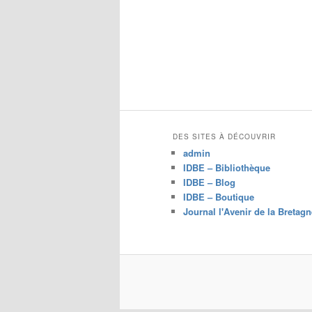
c
h
e
r
c
h
e
DES SITES À DÉCOUVRIR
admin
IDBE – Bibliothèque
IDBE – Blog
IDBE – Boutique
Journal l'Avenir de la Bretagn