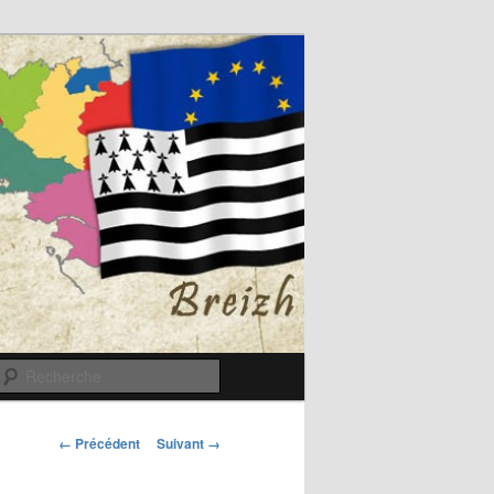
Recherche
Navigation
← Précédent
Suivant →
des