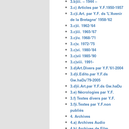
3.b)iii. – 1944 –
3.c) Articles par Y.F.1950-1957
3.c)i.Art. par Y.F. ds 'L'Avenir
de la Bretagne' 1958-'62
3.c)ii. 1962-'64
3.c)iii. 1965-'67
3.c)iv. 1968-'71
3.c)v. 1972-'75
3.c)vi. 1980-'84
3.c)vii 1985-'90
3.c)viii. 1991-
3.d)Art.Divers par Y.F.'61-2004
3.d)i.Edito.par Y.F.ds
Gw.haDu'79-2005
3.d)ii.Art.par Y.F.ds Gw.haDu
3.e) Nécrologies par Y.F.
3.f) Textes divers par Y.F.
3.f)i.Textes par Y.F.non
publiés
4. Archives
4.a) Archives Audio
4.b) Archives de Film