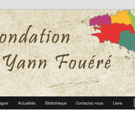
 Yann Fouéré
nn Fouéré
agne’
Actualités
Bibliothèque
Contactez-nous
Liens