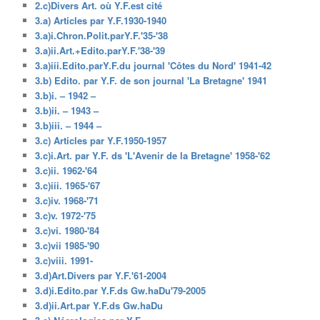
2.c)Divers Art. où Y.F.est cité
3.a) Articles par Y.F.1930-1940
3.a)i.Chron.Polit.parY.F.'35-'38
3.a)ii.Art.+Edito.parY.F.'38-'39
3.a)iii.Edito.parY.F.du journal 'Côtes du Nord' 1941-42
3.b) Edito. par Y.F. de son journal 'La Bretagne' 1941
3.b)i. – 1942 –
3.b)ii. – 1943 –
3.b)iii. – 1944 –
3.c) Articles par Y.F.1950-1957
3.c)i.Art. par Y.F. ds 'L'Avenir de la Bretagne' 1958-'62
3.c)ii. 1962-'64
3.c)iii. 1965-'67
3.c)iv. 1968-'71
3.c)v. 1972-'75
3.c)vi. 1980-'84
3.c)vii 1985-'90
3.c)viii. 1991-
3.d)Art.Divers par Y.F.'61-2004
3.d)i.Edito.par Y.F.ds Gw.haDu'79-2005
3.d)ii.Art.par Y.F.ds Gw.haDu