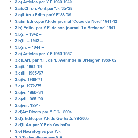
3.a) Articles par Y.F.1930-1940
3.a)i.Chron.Polit.parY.F.'35-'38
3.a)ii.Art.+Edito.parY.F.'38-'39
3.a)iii.Edito.parY.F.du journal 'Côtes du Nord' 1941-42
3.b) Edito. par Y.F. de son journal 'La Bretagne' 1941
3.b)i. – 1942 –
3.b)ii. – 1943 –
3.b)iii. – 1944 –
3.c) Articles par Y.F.1950-1957
3.c)i.Art. par Y.F. ds 'L'Avenir de la Bretagne' 1958-'62
3.c)ii. 1962-'64
3.c)iii. 1965-'67
3.c)iv. 1968-'71
3.c)v. 1972-'75
3.c)vi. 1980-'84
3.c)vii 1985-'90
3.c)viii. 1991-
3.d)Art.Divers par Y.F.'61-2004
3.d)i.Edito.par Y.F.ds Gw.haDu'79-2005
3.d)ii.Art.par Y.F.ds Gw.haDu
3.e) Nécrologies par Y.F.
3.f) Textes divers par Y.F.