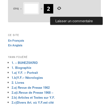
cinq
−
=
CE SITE
En Français
En Anglais
YANN FOUÉRÉ
1. – BUHEZSKRID
1. Biographie
1.a) Y.F. :- Portrait
1.b)Y.F.:- Nécrologies
2. Livres
2.a) Revue de Presse 1962
2.a)i.Revue de Presse 1968 –
2.b) Articles et Textes sur Y.F.
2.c)Divers Art. où Y.F.est cité