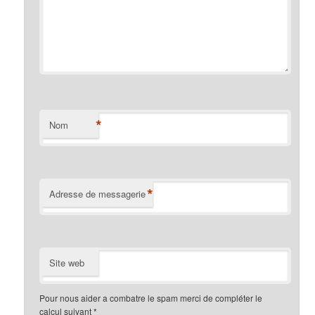
*
Nom
*
Adresse de messagerie
Site web
Pour nous aider a combatre le spam merci de compléter le
calcul suivant
*