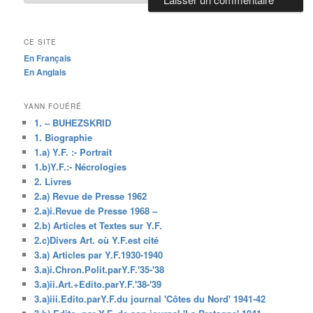
CE SITE
En Français
En Anglais
YANN FOUÉRÉ
1. – BUHEZSKRID
1. Biographie
1.a) Y.F. :- Portrait
1.b)Y.F.:- Nécrologies
2. Livres
2.a) Revue de Presse 1962
2.a)i.Revue de Presse 1968 –
2.b) Articles et Textes sur Y.F.
2.c)Divers Art. où Y.F.est cité
3.a) Articles par Y.F.1930-1940
3.a)i.Chron.Polit.parY.F.'35-'38
3.a)ii.Art.+Edito.parY.F.'38-'39
3.a)iii.Edito.parY.F.du journal 'Côtes du Nord' 1941-42