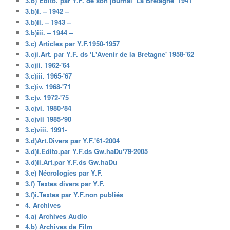
3.b) Edito. par Y.F. de son journal 'La Bretagne' 1941
3.b)i. – 1942 –
3.b)ii. – 1943 –
3.b)iii. – 1944 –
3.c) Articles par Y.F.1950-1957
3.c)i.Art. par Y.F. ds 'L'Avenir de la Bretagne' 1958-'62
3.c)ii. 1962-'64
3.c)iii. 1965-'67
3.c)iv. 1968-'71
3.c)v. 1972-'75
3.c)vi. 1980-'84
3.c)vii 1985-'90
3.c)viii. 1991-
3.d)Art.Divers par Y.F.'61-2004
3.d)i.Edito.par Y.F.ds Gw.haDu'79-2005
3.d)ii.Art.par Y.F.ds Gw.haDu
3.e) Nécrologies par Y.F.
3.f) Textes divers par Y.F.
3.f)i.Textes par Y.F.non publiés
4. Archives
4.a) Archives Audio
4.b) Archives de Film