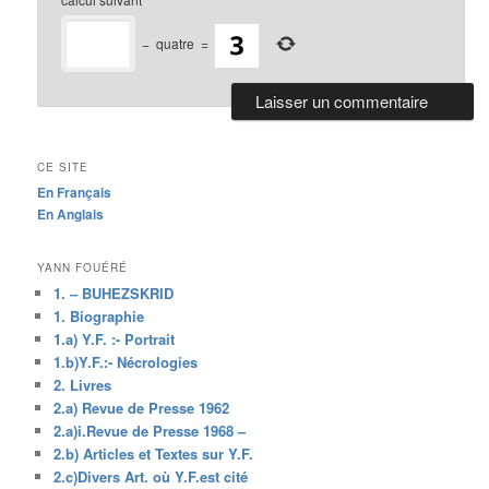
−
quatre
=
CE SITE
En Français
En Anglais
YANN FOUÉRÉ
1. – BUHEZSKRID
1. Biographie
1.a) Y.F. :- Portrait
1.b)Y.F.:- Nécrologies
2. Livres
2.a) Revue de Presse 1962
2.a)i.Revue de Presse 1968 –
2.b) Articles et Textes sur Y.F.
2.c)Divers Art. où Y.F.est cité