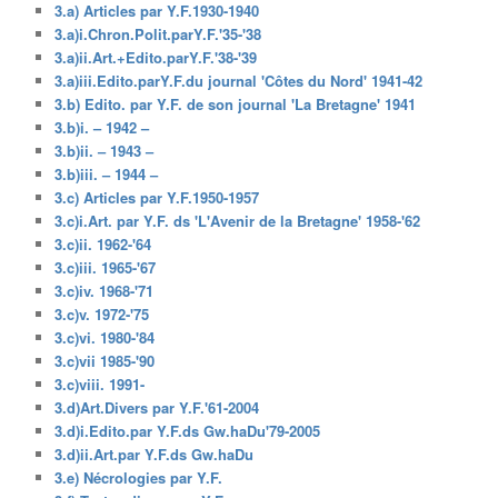
3.a) Articles par Y.F.1930-1940
3.a)i.Chron.Polit.parY.F.'35-'38
3.a)ii.Art.+Edito.parY.F.'38-'39
3.a)iii.Edito.parY.F.du journal 'Côtes du Nord' 1941-42
3.b) Edito. par Y.F. de son journal 'La Bretagne' 1941
3.b)i. – 1942 –
3.b)ii. – 1943 –
3.b)iii. – 1944 –
3.c) Articles par Y.F.1950-1957
3.c)i.Art. par Y.F. ds 'L'Avenir de la Bretagne' 1958-'62
3.c)ii. 1962-'64
3.c)iii. 1965-'67
3.c)iv. 1968-'71
3.c)v. 1972-'75
3.c)vi. 1980-'84
3.c)vii 1985-'90
3.c)viii. 1991-
3.d)Art.Divers par Y.F.'61-2004
3.d)i.Edito.par Y.F.ds Gw.haDu'79-2005
3.d)ii.Art.par Y.F.ds Gw.haDu
3.e) Nécrologies par Y.F.