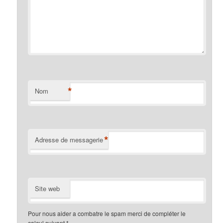
*
Nom
*
Adresse de messagerie
Site web
Pour nous aider a combatre le spam merci de compléter le
calcul suivant
*