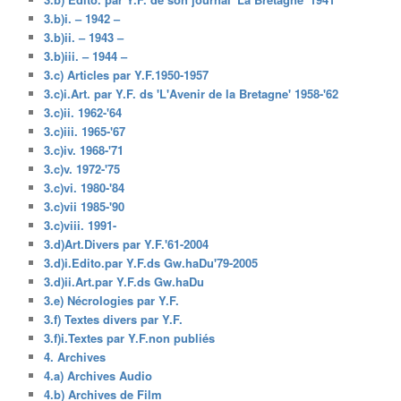
3.b)i. – 1942 –
3.b)ii. – 1943 –
3.b)iii. – 1944 –
3.c) Articles par Y.F.1950-1957
3.c)i.Art. par Y.F. ds 'L'Avenir de la Bretagne' 1958-'62
3.c)ii. 1962-'64
3.c)iii. 1965-'67
3.c)iv. 1968-'71
3.c)v. 1972-'75
3.c)vi. 1980-'84
3.c)vii 1985-'90
3.c)viii. 1991-
3.d)Art.Divers par Y.F.'61-2004
3.d)i.Edito.par Y.F.ds Gw.haDu'79-2005
3.d)ii.Art.par Y.F.ds Gw.haDu
3.e) Nécrologies par Y.F.
3.f) Textes divers par Y.F.
3.f)i.Textes par Y.F.non publiés
4. Archives
4.a) Archives Audio
4.b) Archives de Film