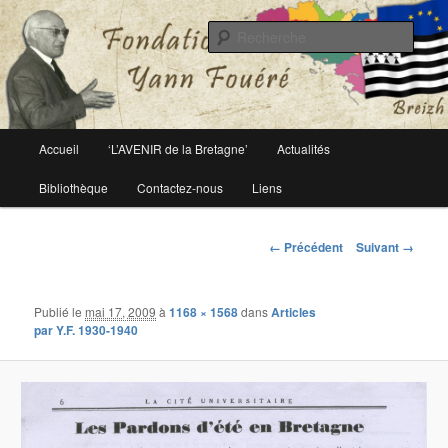
Le site officiel de la fondation Yann Fouéré
Rech
Fondation Yann Fouéré
Menu
Accueil
‘L’AVENIR de la Bretagne’
Actualités
Aller
principal
Bibliothèque
Contactez-nous
Liens
au
contenu
Navigation
← Précédent
Suivant →
des
principal
images
Publié le
mai 17, 2009
à
1168 × 1568
dans
Articles
par Y.F. 1930-1940