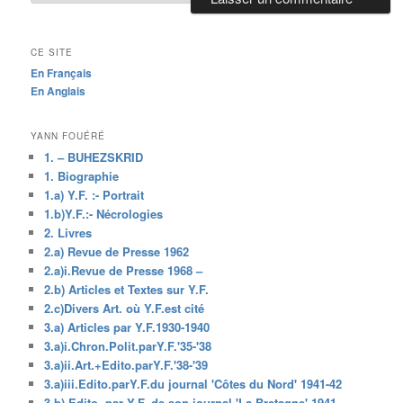
CE SITE
En Français
En Anglais
YANN FOUÉRÉ
1. – BUHEZSKRID
1. Biographie
1.a) Y.F. :- Portrait
1.b)Y.F.:- Nécrologies
2. Livres
2.a) Revue de Presse 1962
2.a)i.Revue de Presse 1968 –
2.b) Articles et Textes sur Y.F.
2.c)Divers Art. où Y.F.est cité
3.a) Articles par Y.F.1930-1940
3.a)i.Chron.Polit.parY.F.'35-'38
3.a)ii.Art.+Edito.parY.F.'38-'39
3.a)iii.Edito.parY.F.du journal 'Côtes du Nord' 1941-42
3.b) Edito. par Y.F. de son journal 'La Bretagne' 1941