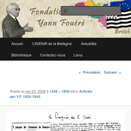
Le site officiel de la fondation Yann Fouéré
Rech
Fondation Yann Fouéré
Menu
Accueil
‘L’AVENIR de la Bretagne’
Actualités
Aller
principal
Bibliothèque
Contactez-nous
Liens
au
contenu
Navigation
← Précédent
Suivant →
des
principal
images
Publié le
mai 23, 2009
à
1248 × 1600
dans
Articles
par Y.F. 1930-1940