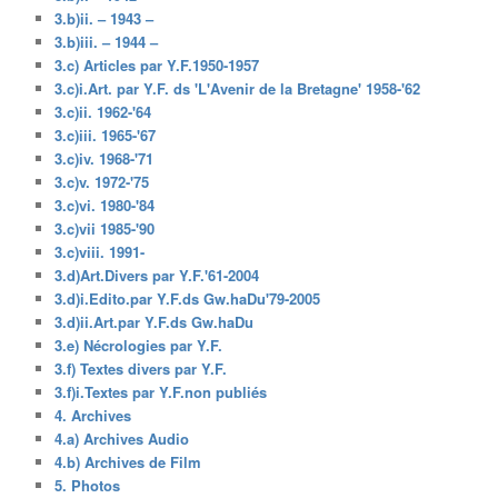
3.b)ii. – 1943 –
3.b)iii. – 1944 –
3.c) Articles par Y.F.1950-1957
3.c)i.Art. par Y.F. ds 'L'Avenir de la Bretagne' 1958-'62
3.c)ii. 1962-'64
3.c)iii. 1965-'67
3.c)iv. 1968-'71
3.c)v. 1972-'75
3.c)vi. 1980-'84
3.c)vii 1985-'90
3.c)viii. 1991-
3.d)Art.Divers par Y.F.'61-2004
3.d)i.Edito.par Y.F.ds Gw.haDu'79-2005
3.d)ii.Art.par Y.F.ds Gw.haDu
3.e) Nécrologies par Y.F.
3.f) Textes divers par Y.F.
3.f)i.Textes par Y.F.non publiés
4. Archives
4.a) Archives Audio
4.b) Archives de Film
5. Photos