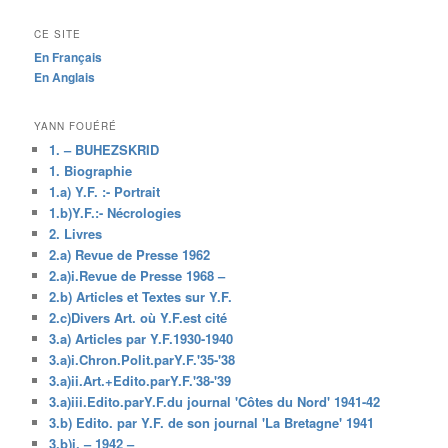
CE SITE
En Français
En Anglais
YANN FOUÉRÉ
1. – BUHEZSKRID
1. Biographie
1.a) Y.F. :- Portrait
1.b)Y.F.:- Nécrologies
2. Livres
2.a) Revue de Presse 1962
2.a)i.Revue de Presse 1968 –
2.b) Articles et Textes sur Y.F.
2.c)Divers Art. où Y.F.est cité
3.a) Articles par Y.F.1930-1940
3.a)i.Chron.Polit.parY.F.'35-'38
3.a)ii.Art.+Edito.parY.F.'38-'39
3.a)iii.Edito.parY.F.du journal 'Côtes du Nord' 1941-42
3.b) Edito. par Y.F. de son journal 'La Bretagne' 1941
3.b)i. – 1942 –