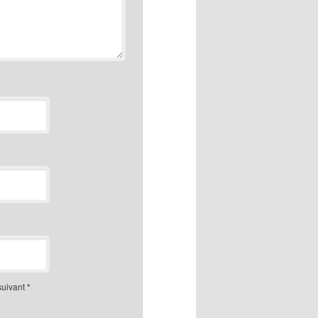
suivant
*