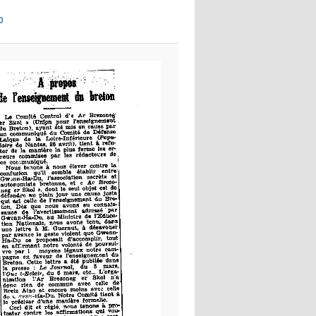
images
0