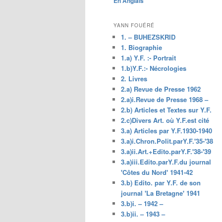
En Anglais
principal
YANN FOUÉRÉ
1. – BUHEZSKRID
1. Biographie
1.a) Y.F. :- Portrait
1.b)Y.F.:- Nécrologies
2. Livres
2.a) Revue de Presse 1962
2.a)i.Revue de Presse 1968 –
2.b) Articles et Textes sur Y.F.
2.c)Divers Art. où Y.F.est cité
3.a) Articles par Y.F.1930-1940
3.a)i.Chron.Polit.parY.F.'35-'38
3.a)ii.Art.+Edito.parY.F.'38-'39
3.a)iii.Edito.parY.F.du journal
'Côtes du Nord' 1941-42
3.b) Edito. par Y.F. de son
journal 'La Bretagne' 1941
3.b)i. – 1942 –
3.b)ii. – 1943 –