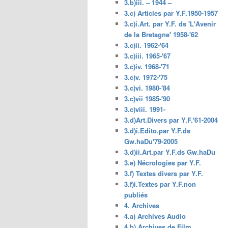
3.b)iii. – 1944 –
3.c) Articles par Y.F.1950-1957
3.c)i.Art. par Y.F. ds 'L'Avenir
de la Bretagne' 1958-'62
3.c)ii. 1962-'64
3.c)iii. 1965-'67
3.c)iv. 1968-'71
3.c)v. 1972-'75
3.c)vi. 1980-'84
3.c)vii 1985-'90
3.c)viii. 1991-
3.d)Art.Divers par Y.F.'61-2004
3.d)i.Edito.par Y.F.ds
Gw.haDu'79-2005
3.d)ii.Art.par Y.F.ds Gw.haDu
3.e) Nécrologies par Y.F.
3.f) Textes divers par Y.F.
3.f)i.Textes par Y.F.non
publiés
4. Archives
4.a) Archives Audio
4.b) Archives de Film