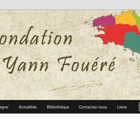
 Yann Fouéré
nn Fouéré
agne’
Actualités
Bibliothèque
Contactez-nous
Liens