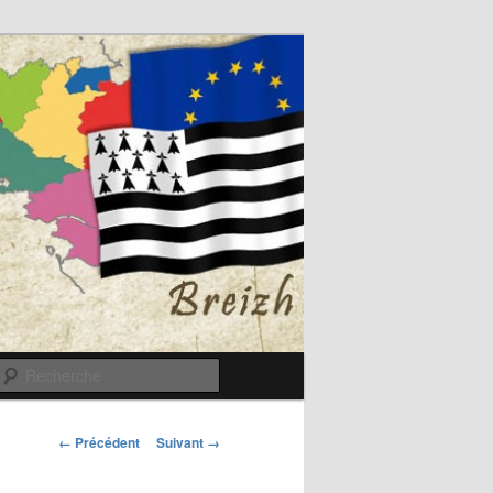
Recherche
Navigation
← Précédent
Suivant →
des