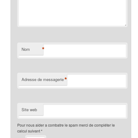
*
Nom
*
Adresse de messagerie
Site web
Pour nous aider a combatre le spam merci de compléter le
calcul suivant
*