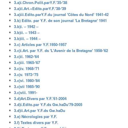
3.a)i.Chron.Polit.parY.F.'35-'38
3.a)ii.Art.+Edito.parY.F.'38-'39
3.a)iii.Edito.parY.F.du journal 'Côtes du Nord' 1941-42
3.b) Edito. par Y.F. de son journal 'La Bretagne' 1941
3.b)i. – 1942 –
3.b)ii. – 1943 –
3.b)iii. – 1944 –
3.c) Articles par Y.F.1950-1957
3.c)i.Art. par Y.F. ds 'L'Avenir de la Bretagne' 1958-'62
3.c)ii. 1962-'64
3.c)iii. 1965-'67
3.c)iv. 1968-'71
3.c)v. 1972-'75
3.c)vi. 1980-'84
3.c)vii 1985-'90
3.c)viii. 1991-
3.d)Art.Divers par Y.F.'61-2004
3.d)i.Edito.par Y.F.ds Gw.haDu'79-2005
3.d)ii.Art.par Y.F.ds Gw.haDu
3.e) Nécrologies par Y.F.
3.f) Textes divers par Y.F.