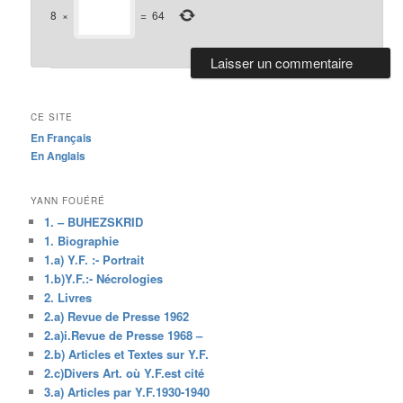
8
×
=
64
CE SITE
En Français
En Anglais
YANN FOUÉRÉ
1. – BUHEZSKRID
1. Biographie
1.a) Y.F. :- Portrait
1.b)Y.F.:- Nécrologies
2. Livres
2.a) Revue de Presse 1962
2.a)i.Revue de Presse 1968 –
2.b) Articles et Textes sur Y.F.
2.c)Divers Art. où Y.F.est cité
3.a) Articles par Y.F.1930-1940