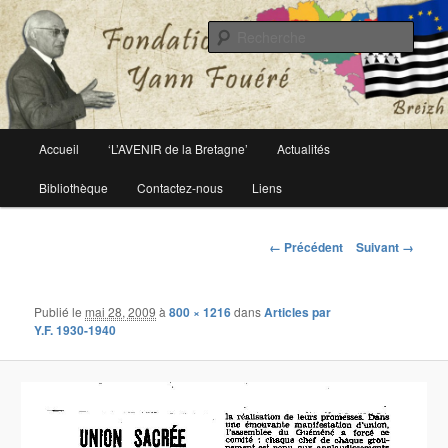
Le site officiel de la fondation Yann Fouéré
Rech
Fondation Yann Fouéré
Menu
Accueil
‘L’AVENIR de la Bretagne’
Actualités
Aller
principal
Bibliothèque
Contactez-nous
Liens
au
contenu
Navigation
← Précédent
Suivant →
des
principal
images
Publié le
mai 28, 2009
à
800 × 1216
dans
Articles par
Y.F. 1930-1940