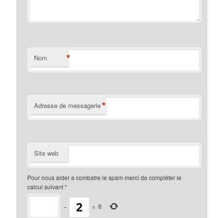
*
Nom
*
Adresse de messagerie
Site web
Pour nous aider a combatre le spam merci de compléter le
calcul suivant
*
−
=
6