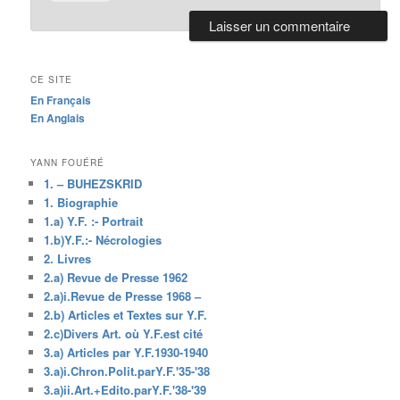
CE SITE
En Français
En Anglais
YANN FOUÉRÉ
1. – BUHEZSKRID
1. Biographie
1.a) Y.F. :- Portrait
1.b)Y.F.:- Nécrologies
2. Livres
2.a) Revue de Presse 1962
2.a)i.Revue de Presse 1968 –
2.b) Articles et Textes sur Y.F.
2.c)Divers Art. où Y.F.est cité
3.a) Articles par Y.F.1930-1940
3.a)i.Chron.Polit.parY.F.'35-'38
3.a)ii.Art.+Edito.parY.F.'38-'39