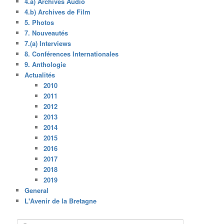
4.a) Archives Audio
4.b) Archives de Film
5. Photos
7. Nouveautés
7.(a) Interviews
8. Conférences Internationales
9. Anthologie
Actualités
2010
2011
2012
2013
2014
2015
2016
2017
2018
2019
General
L'Avenir de la Bretagne
R