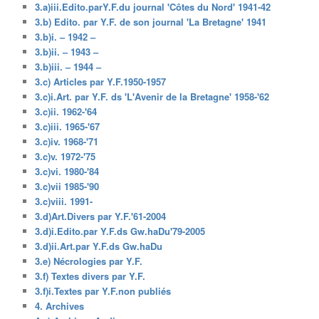
3.a)iii.Edito.parY.F.du journal 'Côtes du Nord' 1941-42
3.b) Edito. par Y.F. de son journal 'La Bretagne' 1941
3.b)i. – 1942 –
3.b)ii. – 1943 –
3.b)iii. – 1944 –
3.c) Articles par Y.F.1950-1957
3.c)i.Art. par Y.F. ds 'L'Avenir de la Bretagne' 1958-'62
3.c)ii. 1962-'64
3.c)iii. 1965-'67
3.c)iv. 1968-'71
3.c)v. 1972-'75
3.c)vi. 1980-'84
3.c)vii 1985-'90
3.c)viii. 1991-
3.d)Art.Divers par Y.F.'61-2004
3.d)i.Edito.par Y.F.ds Gw.haDu'79-2005
3.d)ii.Art.par Y.F.ds Gw.haDu
3.e) Nécrologies par Y.F.
3.f) Textes divers par Y.F.
3.f)i.Textes par Y.F.non publiés
4. Archives