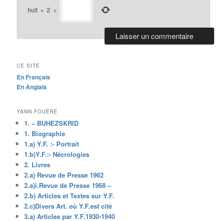
huit
×
2
=
CE SITE
En Français
En Anglais
YANN FOUÉRÉ
1. – BUHEZSKRID
1. Biographie
1.a) Y.F. :- Portrait
1.b)Y.F.:- Nécrologies
2. Livres
2.a) Revue de Presse 1962
2.a)i.Revue de Presse 1968 –
2.b) Articles et Textes sur Y.F.
2.c)Divers Art. où Y.F.est cité
3.a) Articles par Y.F.1930-1940