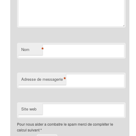
*
Nom
*
Adresse de messagerie
Site web
Pour nous aider a combatre le spam merci de compléter le
calcul suivant
*