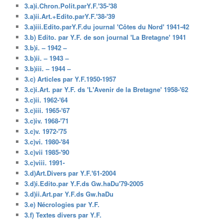
3.a)i.Chron.Polit.parY.F.'35-'38
3.a)ii.Art.+Edito.parY.F.'38-'39
3.a)iii.Edito.parY.F.du journal 'Côtes du Nord' 1941-42
3.b) Edito. par Y.F. de son journal 'La Bretagne' 1941
3.b)i. – 1942 –
3.b)ii. – 1943 –
3.b)iii. – 1944 –
3.c) Articles par Y.F.1950-1957
3.c)i.Art. par Y.F. ds 'L'Avenir de la Bretagne' 1958-'62
3.c)ii. 1962-'64
3.c)iii. 1965-'67
3.c)iv. 1968-'71
3.c)v. 1972-'75
3.c)vi. 1980-'84
3.c)vii 1985-'90
3.c)viii. 1991-
3.d)Art.Divers par Y.F.'61-2004
3.d)i.Edito.par Y.F.ds Gw.haDu'79-2005
3.d)ii.Art.par Y.F.ds Gw.haDu
3.e) Nécrologies par Y.F.
3.f) Textes divers par Y.F.