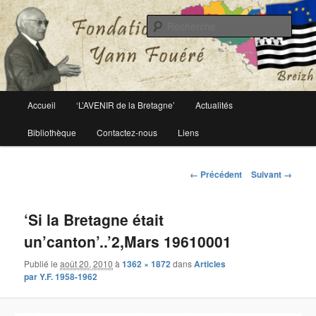
Le site officiel de la fondation Yann Fouéré
Rech
Fondation Yann Fouéré
Menu
Accueil
‘L’AVENIR de la Bretagne’
Actualités
Aller
principal
Bibliothèque
Contactez-nous
Liens
au
contenu
Navigation
← Précédent
Suivant →
des
principal
images
‘Si la Bretagne était
un’canton’..’2,Mars 19610001
Publié le
août 20, 2010
à
1362 × 1872
dans
Articles
par Y.F. 1958-1962