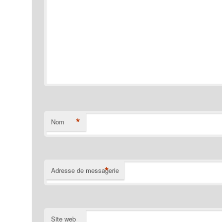
*
Nom
*
Adresse de messagerie
Site web