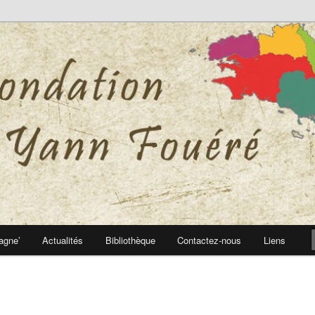
 Yann Fouéré
nn Fouéré
agne’
Actualités
Bibliothèque
Contactez-nous
Liens