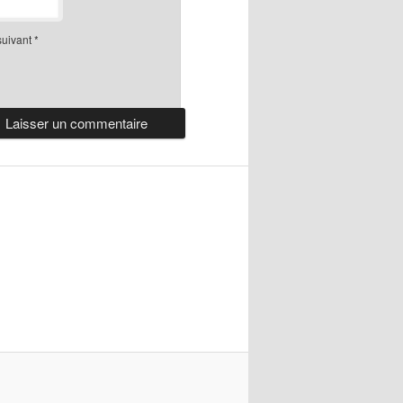
suivant
*