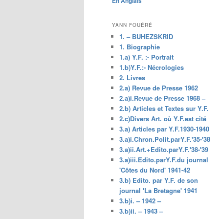
En Anglais
principal
YANN FOUÉRÉ
1. – BUHEZSKRID
1. Biographie
1.a) Y.F. :- Portrait
1.b)Y.F.:- Nécrologies
2. Livres
2.a) Revue de Presse 1962
2.a)i.Revue de Presse 1968 –
2.b) Articles et Textes sur Y.F.
2.c)Divers Art. où Y.F.est cité
3.a) Articles par Y.F.1930-1940
3.a)i.Chron.Polit.parY.F.'35-'38
3.a)ii.Art.+Edito.parY.F.'38-'39
3.a)iii.Edito.parY.F.du journal
'Côtes du Nord' 1941-42
3.b) Edito. par Y.F. de son
journal 'La Bretagne' 1941
3.b)i. – 1942 –
3.b)ii. – 1943 –