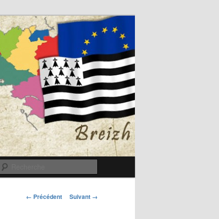
Recherche
Navigation
← Précédent
Suivant →
des