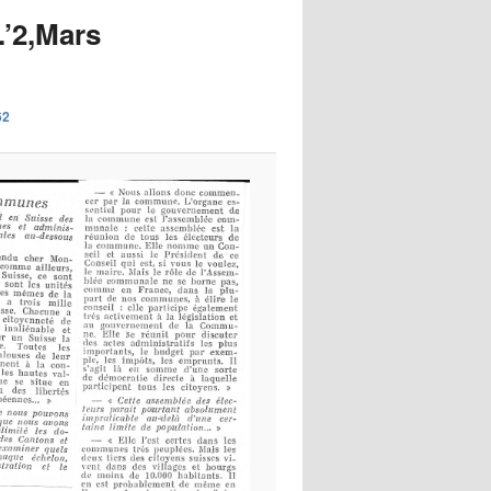
images
.’2,Mars
62