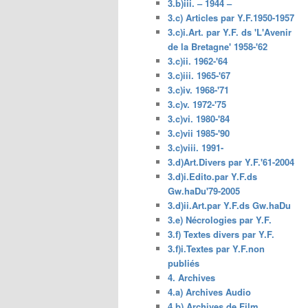
3.b)iii. – 1944 –
3.c) Articles par Y.F.1950-1957
3.c)i.Art. par Y.F. ds 'L'Avenir
de la Bretagne' 1958-'62
3.c)ii. 1962-'64
3.c)iii. 1965-'67
3.c)iv. 1968-'71
3.c)v. 1972-'75
3.c)vi. 1980-'84
3.c)vii 1985-'90
3.c)viii. 1991-
3.d)Art.Divers par Y.F.'61-2004
3.d)i.Edito.par Y.F.ds
Gw.haDu'79-2005
3.d)ii.Art.par Y.F.ds Gw.haDu
3.e) Nécrologies par Y.F.
3.f) Textes divers par Y.F.
3.f)i.Textes par Y.F.non
publiés
4. Archives
4.a) Archives Audio
4.b) Archives de Film