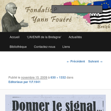
Le site officiel de la fondation Yann Fouéré
Rech
Fondation Yann Fouéré
Menu
Accueil
‘L’AVENIR de la Bretagne’
Actualités
Aller
principal
Bibliothèque
Contactez-nous
Liens
au
contenu
Navigation
← Précédent
Suivant →
des
principal
images
Publié le
novembre 15, 2009
à
630 × 1332
dans
Editoriaux par Y.F.1941