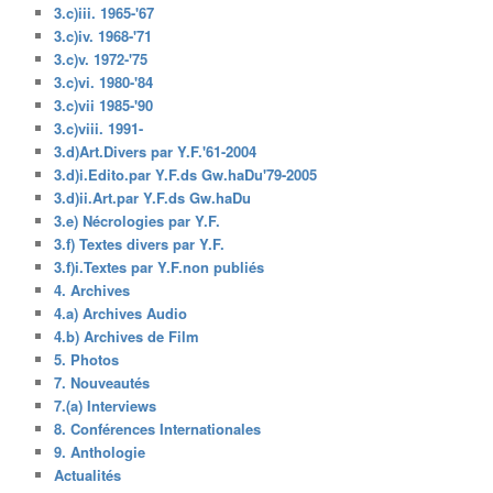
3.c)iii. 1965-'67
3.c)iv. 1968-'71
3.c)v. 1972-'75
3.c)vi. 1980-'84
3.c)vii 1985-'90
3.c)viii. 1991-
3.d)Art.Divers par Y.F.'61-2004
3.d)i.Edito.par Y.F.ds Gw.haDu'79-2005
3.d)ii.Art.par Y.F.ds Gw.haDu
3.e) Nécrologies par Y.F.
3.f) Textes divers par Y.F.
3.f)i.Textes par Y.F.non publiés
4. Archives
4.a) Archives Audio
4.b) Archives de Film
5. Photos
7. Nouveautés
7.(a) Interviews
8. Conférences Internationales
9. Anthologie
Actualités