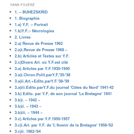
YANN FOUÉRÉ
1. – BUHEZSKRID
1. Biographie
1.a) Y.F. :- Portrait
1.b)Y.F.:- Nécrologies
2. Livres
2.a) Revue de Presse 1962
2.a)i.Revue de Presse 1968 –
2.b) Articles et Textes sur Y.F.
2.c)Divers Art. où Y.F.est cité
3.a) Articles par Y.F.1930-1940
3.a)i.Chron.Polit.parY.F.'35-'38
3.a)ii.Art.+Edito.parY.F.'38-'39
3.a)iii.Edito.parY.F.du journal 'Côtes du Nord' 1941-42
3.b) Edito. par Y.F. de son journal 'La Bretagne' 1941
3.b)i. – 1942 –
3.b)ii. – 1943 –
3.b)iii. – 1944 –
3.c) Articles par Y.F.1950-1957
3.c)i.Art. par Y.F. ds 'L'Avenir de la Bretagne' 1958-'62
3.c)ii. 1962-'64