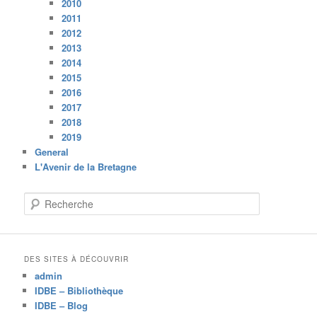
2010
2011
2012
2013
2014
2015
2016
2017
2018
2019
General
L'Avenir de la Bretagne
R
e
c
h
e
DES SITES À DÉCOUVRIR
r
admin
c
IDBE – Bibliothèque
h
IDBE – Blog
e