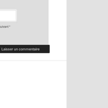
suivant
*