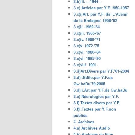
3.b)iii. – 1944 –
3.c) Articles par Y.F.1950-1957
3.c)i.Art. par Y.F. ds 'L'Avenir
de la Bretagne' 1958-'62
3.c)ii. 1962-'64
3.c)iii. 1965-'67
3.c)iv. 1968-'71
3.c)v. 1972-'75
3.c)vi. 1980-'84
3.c)vii 1985-'90
3.c)viii. 1991-
3.d)Art.Divers par Y.F.'61-2004
3.d)i.Edito.par Y.F.ds
Gw.haDu'79-2005
3.d)ii.Art.par Y.F.ds Gw.haDu
3.e) Nécrologies par Y.F.
3.f) Textes divers par Y.F.
3.f)i.Textes par Y.F.non
publiés
4. Archives
4.a) Archives Audio
4.b) Archives de Film