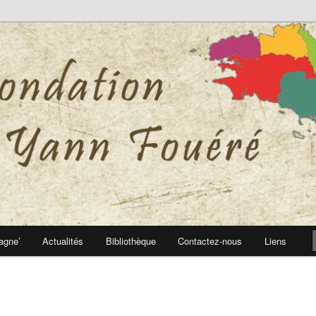
 Yann Fouéré
nn Fouéré
agne’
Actualités
Bibliothèque
Contactez-nous
Liens