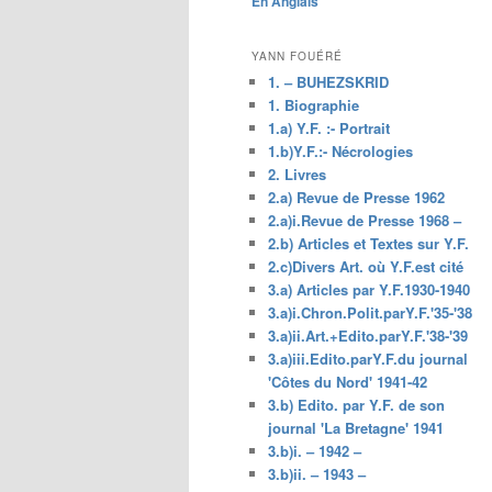
En Anglais
principal
YANN FOUÉRÉ
1. – BUHEZSKRID
1. Biographie
1.a) Y.F. :- Portrait
1.b)Y.F.:- Nécrologies
2. Livres
2.a) Revue de Presse 1962
2.a)i.Revue de Presse 1968 –
2.b) Articles et Textes sur Y.F.
2.c)Divers Art. où Y.F.est cité
3.a) Articles par Y.F.1930-1940
3.a)i.Chron.Polit.parY.F.'35-'38
3.a)ii.Art.+Edito.parY.F.'38-'39
3.a)iii.Edito.parY.F.du journal
'Côtes du Nord' 1941-42
3.b) Edito. par Y.F. de son
journal 'La Bretagne' 1941
3.b)i. – 1942 –
3.b)ii. – 1943 –