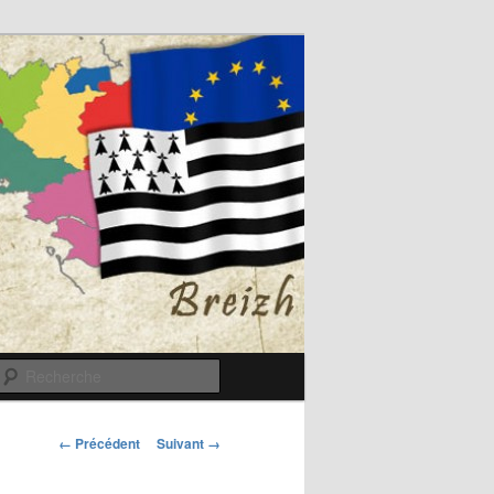
Recherche
Navigation
← Précédent
Suivant →
des