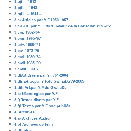
3.b)i. – 1942 –
3.b)ii. – 1943 –
3.b)iii. – 1944 –
3.c) Articles par Y.F.1950-1957
3.c)i.Art. par Y.F. ds 'L'Avenir de la Bretagne' 1958-'62
3.c)ii. 1962-'64
3.c)iii. 1965-'67
3.c)iv. 1968-'71
3.c)v. 1972-'75
3.c)vi. 1980-'84
3.c)vii 1985-'90
3.c)viii. 1991-
3.d)Art.Divers par Y.F.'61-2004
3.d)i.Edito.par Y.F.ds Gw.haDu'79-2005
3.d)ii.Art.par Y.F.ds Gw.haDu
3.e) Nécrologies par Y.F.
3.f) Textes divers par Y.F.
3.f)i.Textes par Y.F.non publiés
4. Archives
4.a) Archives Audio
4.b) Archives de Film
5. Photos