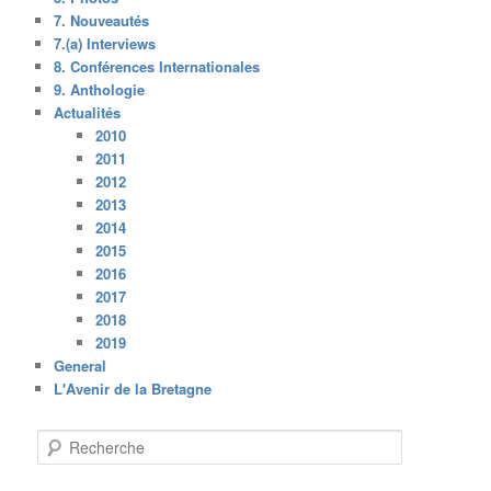
7. Nouveautés
7.(a) Interviews
8. Conférences Internationales
9. Anthologie
Actualités
2010
2011
2012
2013
2014
2015
2016
2017
2018
2019
General
L'Avenir de la Bretagne
R
e
c