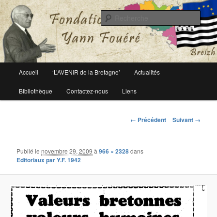
Le site officiel de la fondation Yann Fouéré
Rech
Fondation Yann Fouéré
Menu
Accueil
‘L’AVENIR de la Bretagne’
Actualités
Aller
principal
Bibliothèque
Contactez-nous
Liens
au
contenu
Navigation
← Précédent
Suivant →
des
principal
images
Publié le
novembre 29, 2009
à
966 × 2328
dans
Editoriaux par Y.F. 1942