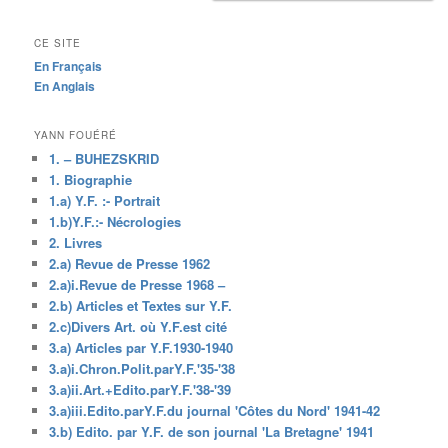
CE SITE
En Français
En Anglais
YANN FOUÉRÉ
1. – BUHEZSKRID
1. Biographie
1.a) Y.F. :- Portrait
1.b)Y.F.:- Nécrologies
2. Livres
2.a) Revue de Presse 1962
2.a)i.Revue de Presse 1968 –
2.b) Articles et Textes sur Y.F.
2.c)Divers Art. où Y.F.est cité
3.a) Articles par Y.F.1930-1940
3.a)i.Chron.Polit.parY.F.'35-'38
3.a)ii.Art.+Edito.parY.F.'38-'39
3.a)iii.Edito.parY.F.du journal 'Côtes du Nord' 1941-42
3.b) Edito. par Y.F. de son journal 'La Bretagne' 1941