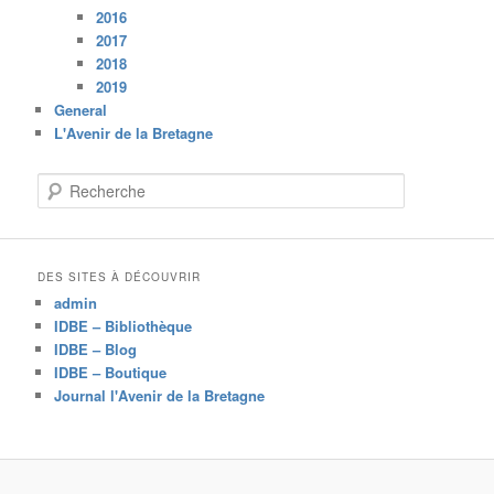
2016
2017
2018
2019
General
L'Avenir de la Bretagne
R
e
c
h
e
DES SITES À DÉCOUVRIR
r
admin
c
IDBE – Bibliothèque
h
IDBE – Blog
e
IDBE – Boutique
Journal l'Avenir de la Bretagne