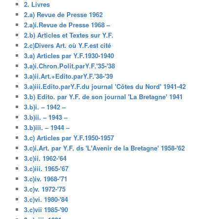
2. Livres
2.a) Revue de Presse 1962
2.a)i.Revue de Presse 1968 –
2.b) Articles et Textes sur Y.F.
2.c)Divers Art. où Y.F.est cité
3.a) Articles par Y.F.1930-1940
3.a)i.Chron.Polit.parY.F.'35-'38
3.a)ii.Art.+Edito.parY.F.'38-'39
3.a)iii.Edito.parY.F.du journal 'Côtes du Nord' 1941-42
3.b) Edito. par Y.F. de son journal 'La Bretagne' 1941
3.b)i. – 1942 –
3.b)ii. – 1943 –
3.b)iii. – 1944 –
3.c) Articles par Y.F.1950-1957
3.c)i.Art. par Y.F. ds 'L'Avenir de la Bretagne' 1958-'62
3.c)ii. 1962-'64
3.c)iii. 1965-'67
3.c)iv. 1968-'71
3.c)v. 1972-'75
3.c)vi. 1980-'84
3.c)vii 1985-'90