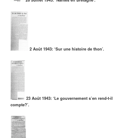
2 Août 1943: ‘Sur une histoire de thon’.
23 Août 1943: ‘Le gouvernement s’en rend-t-il
compte?’.