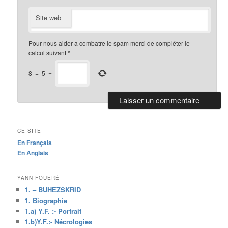
Site web
Pour nous aider a combatre le spam merci de compléter le
calcul suivant
*
8
−
5
=
CE SITE
En Français
En Anglais
YANN FOUÉRÉ
1. – BUHEZSKRID
1. Biographie
1.a) Y.F. :- Portrait
1.b)Y.F.:- Nécrologies