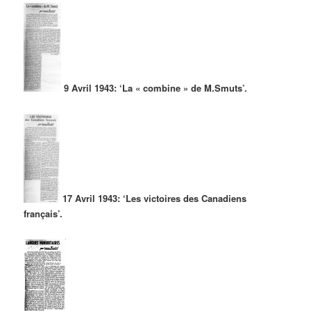
9 Avril 1943: ‘La « combine » de M.Smuts’.
17 Avril 1943: ‘Les victoires des Canadiens
français’.