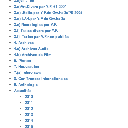
3.c)viii. 1991-
3.d)Art.Divers par Y.F.'61-2004
3.d)i.Edito.par Y.F.ds Gw.haDu'79-2005
3.d)ii.Art.par Y.F.ds Gw.haDu
3.e) Nécrologies par Y.F.
3.f) Textes divers par Y.F.
3.f)i.Textes par Y.F.non publiés
4. Archives
4.a) Archives Audio
4.b) Archives de Film
5. Photos
7. Nouveautés
7.(a) Interviews
8. Conférences Internationales
9. Anthologie
Actualités
2010
2011
2012
2013
2014
2015