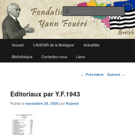
Le site officiel de la fondation Yann Fouéré
Rech
Fondation Yann Fouéré
Menu
Accueil
‘L’AVENIR de la Bretagne’
Actualités
Aller
principal
Bibliothèque
Contactez-nous
Liens
au
contenu
Navigation
←
Précédent
Suivant
→
des
principal
articles
Editoriaux par Y.F.1943
Publié le
novembre 29, 2009
par
Rozenn