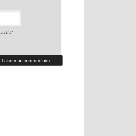
suivant
*