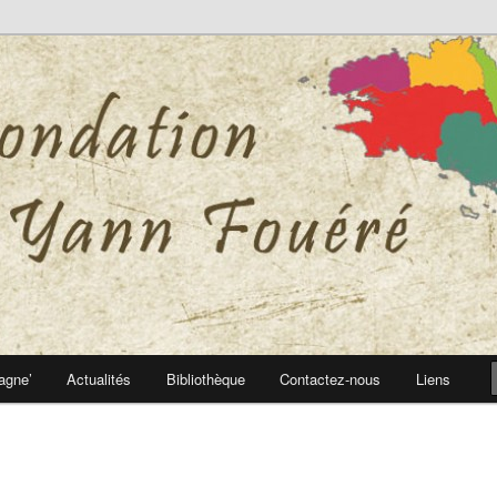
 Yann Fouéré
nn Fouéré
agne’
Actualités
Bibliothèque
Contactez-nous
Liens