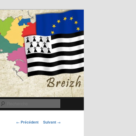
Recherche
Navigation
← Précédent
Suivant →
des