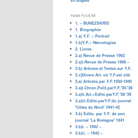
En Anglais
principal
YANN FOUÉRÉ
1. – BUHEZSKRID
1. Biographie
1.a) Y.F. :- Portrait
1.b)Y.F.:- Nécrologies
2. Livres
2.a) Revue de Presse 1962
2.a)i.Revue de Presse 1968 –
2.b) Articles et Textes sur Y.F.
2.c)Divers Art. où Y.F.est cité
3.a) Articles par Y.F.1930-1940
3.a)i.Chron.Polit.parY.F.'35-'38
3.a)ii.Art.+Edito.parY.F.'38-'39
3.a)iii.Edito.parY.F.du journal
'Côtes du Nord' 1941-42
3.b) Edito. par Y.F. de son
journal 'La Bretagne' 1941
3.b)i. – 1942 –
3.b)ii. – 1943 –