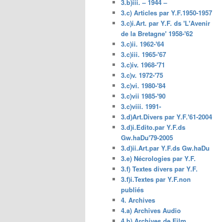
3.b)iii. – 1944 –
3.c) Articles par Y.F.1950-1957
3.c)i.Art. par Y.F. ds 'L'Avenir
de la Bretagne' 1958-'62
3.c)ii. 1962-'64
3.c)iii. 1965-'67
3.c)iv. 1968-'71
3.c)v. 1972-'75
3.c)vi. 1980-'84
3.c)vii 1985-'90
3.c)viii. 1991-
3.d)Art.Divers par Y.F.'61-2004
3.d)i.Edito.par Y.F.ds
Gw.haDu'79-2005
3.d)ii.Art.par Y.F.ds Gw.haDu
3.e) Nécrologies par Y.F.
3.f) Textes divers par Y.F.
3.f)i.Textes par Y.F.non
publiés
4. Archives
4.a) Archives Audio
4.b) Archives de Film