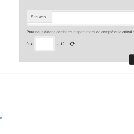
Site web
Pour nous aider a combatre le spam merci de compléter le calcul 
9
+
=
12
e