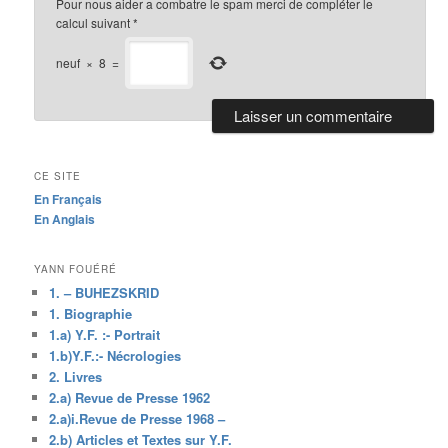
Pour nous aider a combatre le spam merci de compléter le
calcul suivant
*
neuf
×
8
=
CE SITE
En Français
En Anglais
YANN FOUÉRÉ
1. – BUHEZSKRID
1. Biographie
1.a) Y.F. :- Portrait
1.b)Y.F.:- Nécrologies
2. Livres
2.a) Revue de Presse 1962
2.a)i.Revue de Presse 1968 –
2.b) Articles et Textes sur Y.F.