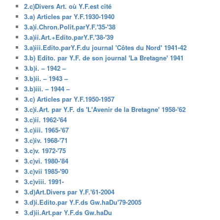
2.c)Divers Art. où Y.F.est cité
3.a) Articles par Y.F.1930-1940
3.a)i.Chron.Polit.parY.F.'35-'38
3.a)ii.Art.+Edito.parY.F.'38-'39
3.a)iii.Edito.parY.F.du journal 'Côtes du Nord' 1941-42
3.b) Edito. par Y.F. de son journal 'La Bretagne' 1941
3.b)i. – 1942 –
3.b)ii. – 1943 –
3.b)iii. – 1944 –
3.c) Articles par Y.F.1950-1957
3.c)i.Art. par Y.F. ds 'L'Avenir de la Bretagne' 1958-'62
3.c)ii. 1962-'64
3.c)iii. 1965-'67
3.c)iv. 1968-'71
3.c)v. 1972-'75
3.c)vi. 1980-'84
3.c)vii 1985-'90
3.c)viii. 1991-
3.d)Art.Divers par Y.F.'61-2004
3.d)i.Edito.par Y.F.ds Gw.haDu'79-2005
3.d)ii.Art.par Y.F.ds Gw.haDu