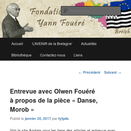
Le site officiel de la fondation Yann Fouéré
Rech
Fondation Yann Fouéré
Menu
Accueil
‘L’AVENIR de la Bretagne’
Actualités
Aller
principal
Bibliothèque
Contactez-nous
Liens
au
contenu
Navigation
←
Précédent
Suivant
→
des
principal
articles
Entrevue avec Olwen Fouéré
à propos de la pièce « Danse,
Morob »
Publié le
janvier 20, 2017
par
fyfpds
Voir le site Anglais pour les liens des articles et entrevue avec