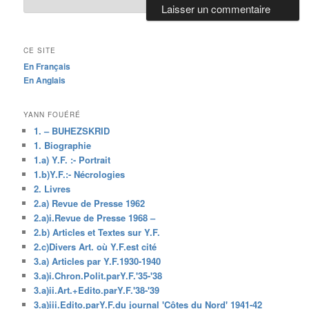
CE SITE
En Français
En Anglais
YANN FOUÉRÉ
1. – BUHEZSKRID
1. Biographie
1.a) Y.F. :- Portrait
1.b)Y.F.:- Nécrologies
2. Livres
2.a) Revue de Presse 1962
2.a)i.Revue de Presse 1968 –
2.b) Articles et Textes sur Y.F.
2.c)Divers Art. où Y.F.est cité
3.a) Articles par Y.F.1930-1940
3.a)i.Chron.Polit.parY.F.'35-'38
3.a)ii.Art.+Edito.parY.F.'38-'39
3.a)iii.Edito.parY.F.du journal 'Côtes du Nord' 1941-42