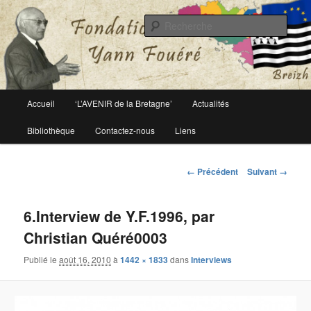
Le site officiel de la fondation Yann Fouéré
Rech
Fondation Yann Fouéré
Menu
Accueil
‘L’AVENIR de la Bretagne’
Actualités
Aller
principal
Bibliothèque
Contactez-nous
Liens
au
contenu
Navigation
← Précédent
Suivant →
des
principal
images
6.Interview de Y.F.1996, par
Christian Quéré0003
Publié le
août 16, 2010
à
1442 × 1833
dans
Interviews