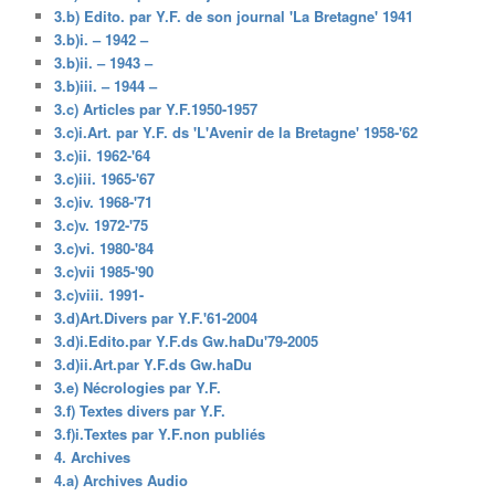
3.b) Edito. par Y.F. de son journal 'La Bretagne' 1941
3.b)i. – 1942 –
3.b)ii. – 1943 –
3.b)iii. – 1944 –
3.c) Articles par Y.F.1950-1957
3.c)i.Art. par Y.F. ds 'L'Avenir de la Bretagne' 1958-'62
3.c)ii. 1962-'64
3.c)iii. 1965-'67
3.c)iv. 1968-'71
3.c)v. 1972-'75
3.c)vi. 1980-'84
3.c)vii 1985-'90
3.c)viii. 1991-
3.d)Art.Divers par Y.F.'61-2004
3.d)i.Edito.par Y.F.ds Gw.haDu'79-2005
3.d)ii.Art.par Y.F.ds Gw.haDu
3.e) Nécrologies par Y.F.
3.f) Textes divers par Y.F.
3.f)i.Textes par Y.F.non publiés
4. Archives
4.a) Archives Audio