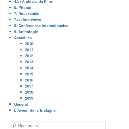
4.b) Archives de Film
5. Photos
7. Nouveautés
7.(a) Interviews
8. Conférences Internationales
9. Anthologie
Actualités
2010
2011
2012
2013
2014
2015
2016
2017
2018
2019
General
L'Avenir de la Bretagne
R