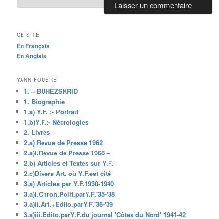
CE SITE
En Français
En Anglais
YANN FOUÉRÉ
1. – BUHEZSKRID
1. Biographie
1.a) Y.F. :- Portrait
1.b)Y.F.:- Nécrologies
2. Livres
2.a) Revue de Presse 1962
2.a)i.Revue de Presse 1968 –
2.b) Articles et Textes sur Y.F.
2.c)Divers Art. où Y.F.est cité
3.a) Articles par Y.F.1930-1940
3.a)i.Chron.Polit.parY.F.'35-'38
3.a)ii.Art.+Edito.parY.F.'38-'39
3.a)iii.Edito.parY.F.du journal 'Côtes du Nord' 1941-42