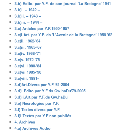
3.b) Edito. par Y.F. de son journal 'La Bretagne' 1941
3.b)i. – 1942 –
3.b)ii. – 1943 –
3.b)iii. – 1944 –
3.c) Articles par Y.F.1950-1957
3.c)i.Art. par Y.F. ds 'L'Avenir de la Bretagne' 1958-'62
3.c)ii. 1962-'64
3.c)iii. 1965-'67
3.c)iv. 1968-'71
3.c)v. 1972-'75
3.c)vi. 1980-'84
3.c)vii 1985-'90
3.c)viii. 1991-
3.d)Art.Divers par Y.F.'61-2004
3.d)i.Edito.par Y.F.ds Gw.haDu'79-2005
3.d)ii.Art.par Y.F.ds Gw.haDu
3.e) Nécrologies par Y.F.
3.f) Textes divers par Y.F.
3.f)i.Textes par Y.F.non publiés
4. Archives
4.a) Archives Audio