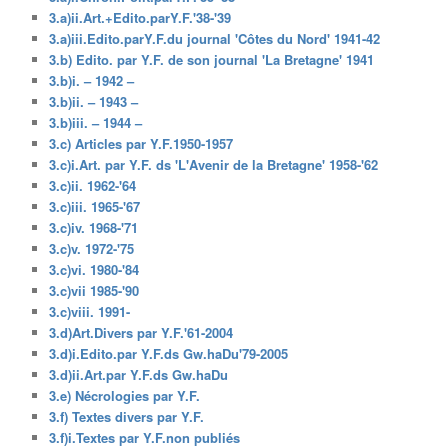
3.a)ii.Art.+Edito.parY.F.'38-'39
3.a)iii.Edito.parY.F.du journal 'Côtes du Nord' 1941-42
3.b) Edito. par Y.F. de son journal 'La Bretagne' 1941
3.b)i. – 1942 –
3.b)ii. – 1943 –
3.b)iii. – 1944 –
3.c) Articles par Y.F.1950-1957
3.c)i.Art. par Y.F. ds 'L'Avenir de la Bretagne' 1958-'62
3.c)ii. 1962-'64
3.c)iii. 1965-'67
3.c)iv. 1968-'71
3.c)v. 1972-'75
3.c)vi. 1980-'84
3.c)vii 1985-'90
3.c)viii. 1991-
3.d)Art.Divers par Y.F.'61-2004
3.d)i.Edito.par Y.F.ds Gw.haDu'79-2005
3.d)ii.Art.par Y.F.ds Gw.haDu
3.e) Nécrologies par Y.F.
3.f) Textes divers par Y.F.
3.f)i.Textes par Y.F.non publiés