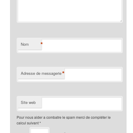
*
Nom
*
Adresse de messagerie
Site web
Pour nous aider a combatre le spam merci de compléter le
calcul suivant
*