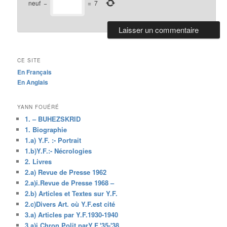
neuf
−
=
7
CE SITE
En Français
En Anglais
YANN FOUÉRÉ
1. – BUHEZSKRID
1. Biographie
1.a) Y.F. :- Portrait
1.b)Y.F.:- Nécrologies
2. Livres
2.a) Revue de Presse 1962
2.a)i.Revue de Presse 1968 –
2.b) Articles et Textes sur Y.F.
2.c)Divers Art. où Y.F.est cité
3.a) Articles par Y.F.1930-1940
3.a)i.Chron.Polit.parY.F.'35-'38