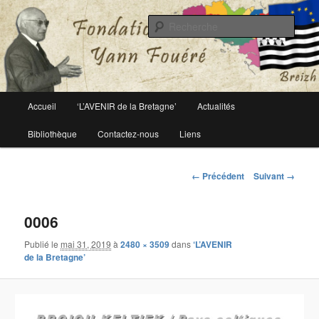
Le site officiel de la fondation Yann Fouéré
Rech
Fondation Yann Fouéré
Menu
Accueil
‘L’AVENIR de la Bretagne’
Actualités
Aller
principal
Bibliothèque
Contactez-nous
Liens
au
contenu
Navigation
← Précédent
Suivant →
des
principal
images
0006
Publié le
mai 31, 2019
à
2480 × 3509
dans
‘L’AVENIR
de la Bretagne’