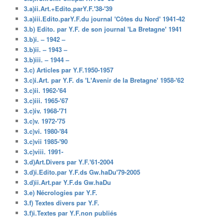
3.a)ii.Art.+Edito.parY.F.'38-'39
3.a)iii.Edito.parY.F.du journal 'Côtes du Nord' 1941-42
3.b) Edito. par Y.F. de son journal 'La Bretagne' 1941
3.b)i. – 1942 –
3.b)ii. – 1943 –
3.b)iii. – 1944 –
3.c) Articles par Y.F.1950-1957
3.c)i.Art. par Y.F. ds 'L'Avenir de la Bretagne' 1958-'62
3.c)ii. 1962-'64
3.c)iii. 1965-'67
3.c)iv. 1968-'71
3.c)v. 1972-'75
3.c)vi. 1980-'84
3.c)vii 1985-'90
3.c)viii. 1991-
3.d)Art.Divers par Y.F.'61-2004
3.d)i.Edito.par Y.F.ds Gw.haDu'79-2005
3.d)ii.Art.par Y.F.ds Gw.haDu
3.e) Nécrologies par Y.F.
3.f) Textes divers par Y.F.
3.f)i.Textes par Y.F.non publiés