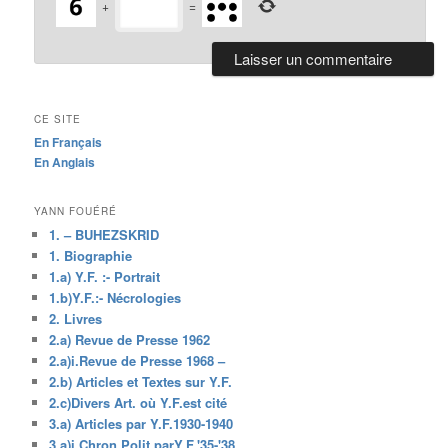
+
=
CE SITE
En Français
En Anglais
YANN FOUÉRÉ
1. – BUHEZSKRID
1. Biographie
1.a) Y.F. :- Portrait
1.b)Y.F.:- Nécrologies
2. Livres
2.a) Revue de Presse 1962
2.a)i.Revue de Presse 1968 –
2.b) Articles et Textes sur Y.F.
2.c)Divers Art. où Y.F.est cité
3.a) Articles par Y.F.1930-1940
3.a)i.Chron.Polit.parY.F.'35-'38