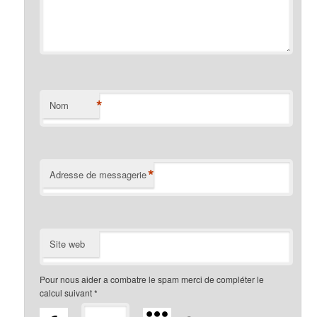
*
Nom
*
Adresse de messagerie
Site web
Pour nous aider a combatre le spam merci de compléter le
calcul suivant
*