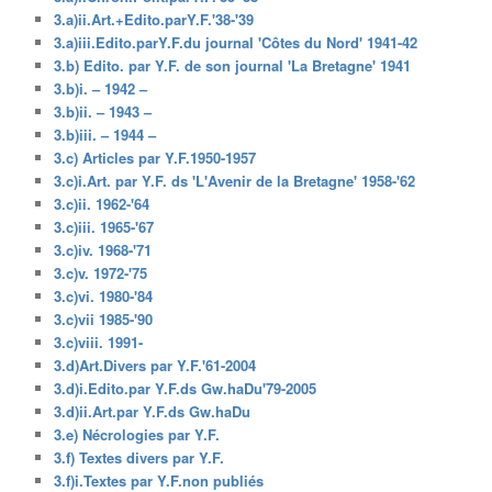
3.a)ii.Art.+Edito.parY.F.'38-'39
3.a)iii.Edito.parY.F.du journal 'Côtes du Nord' 1941-42
3.b) Edito. par Y.F. de son journal 'La Bretagne' 1941
3.b)i. – 1942 –
3.b)ii. – 1943 –
3.b)iii. – 1944 –
3.c) Articles par Y.F.1950-1957
3.c)i.Art. par Y.F. ds 'L'Avenir de la Bretagne' 1958-'62
3.c)ii. 1962-'64
3.c)iii. 1965-'67
3.c)iv. 1968-'71
3.c)v. 1972-'75
3.c)vi. 1980-'84
3.c)vii 1985-'90
3.c)viii. 1991-
3.d)Art.Divers par Y.F.'61-2004
3.d)i.Edito.par Y.F.ds Gw.haDu'79-2005
3.d)ii.Art.par Y.F.ds Gw.haDu
3.e) Nécrologies par Y.F.
3.f) Textes divers par Y.F.
3.f)i.Textes par Y.F.non publiés