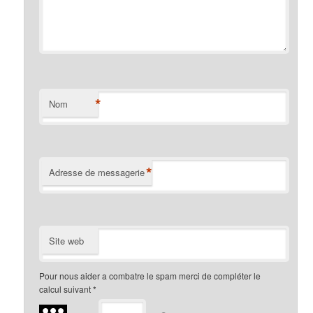
*
Nom
*
Adresse de messagerie
Site web
Pour nous aider a combatre le spam merci de compléter le
calcul suivant
*