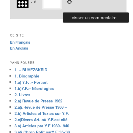
×
6
=
CE SITE
En Français
En Anglais
YANN FOUÉRÉ
1. – BUHEZSKRID
1. Biographie
1.a) Y.F. :- Portrait
1.b)Y.F.:- Nécrologies
2. Livres
2.a) Revue de Presse 1962
2.a)i.Revue de Presse 1968 –
2.b) Articles et Textes sur Y.F.
2.c)Divers Art. où Y.F.est cité
3.a) Articles par Y.F.1930-1940
3.a)i.Chron.Polit.parY.F.'35-'38