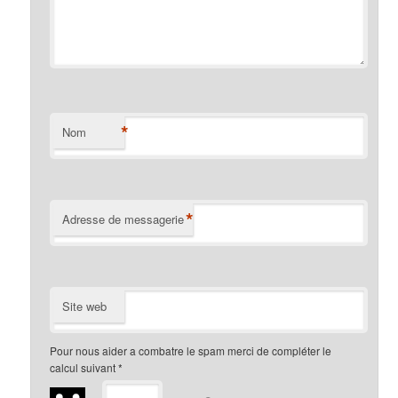
*
Nom
*
Adresse de messagerie
Site web
Pour nous aider a combatre le spam merci de compléter le
calcul suivant
*