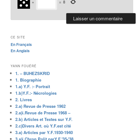
+
=
8
CE SITE
En Français
En Anglais
YANN FOUÉRÉ
1. – BUHEZSKRID
1. Biographie
1.a) Y.F. :- Portrait
1.b)Y.F.:- Nécrologies
2. Livres
2.a) Revue de Presse 1962
2.a)i.Revue de Presse 1968 –
2.b) Articles et Textes sur Y.F.
2.c)Divers Art. où Y.F.est cité
3.a) Articles par Y.F.1930-1940
3.a)i.Chron.Polit.parY.F.'35-'38