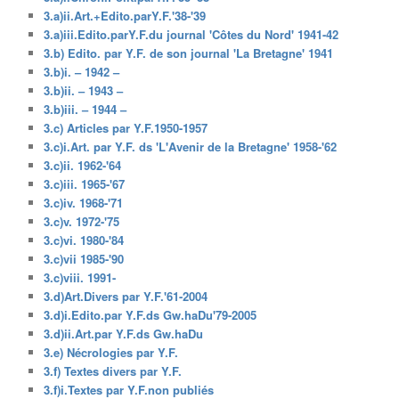
3.a)ii.Art.+Edito.parY.F.'38-'39
3.a)iii.Edito.parY.F.du journal 'Côtes du Nord' 1941-42
3.b) Edito. par Y.F. de son journal 'La Bretagne' 1941
3.b)i. – 1942 –
3.b)ii. – 1943 –
3.b)iii. – 1944 –
3.c) Articles par Y.F.1950-1957
3.c)i.Art. par Y.F. ds 'L'Avenir de la Bretagne' 1958-'62
3.c)ii. 1962-'64
3.c)iii. 1965-'67
3.c)iv. 1968-'71
3.c)v. 1972-'75
3.c)vi. 1980-'84
3.c)vii 1985-'90
3.c)viii. 1991-
3.d)Art.Divers par Y.F.'61-2004
3.d)i.Edito.par Y.F.ds Gw.haDu'79-2005
3.d)ii.Art.par Y.F.ds Gw.haDu
3.e) Nécrologies par Y.F.
3.f) Textes divers par Y.F.
3.f)i.Textes par Y.F.non publiés