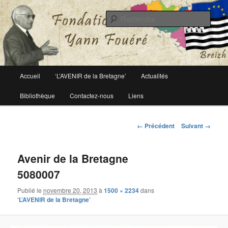
Le site officiel de la fondation Yann Fouéré
Rech
Fondation Yann Fouéré
Menu
Accueil
‘L’AVENIR de la Bretagne’
Actualités
Aller
principal
Bibliothèque
Contactez-nous
Liens
au
contenu
Navigation
← Précédent
Suivant →
des
principal
images
Avenir de la Bretagne
5080007
Publié le
novembre 20, 2013
à
1500 × 2234
dans
‘L’AVENIR de la Bretagne’