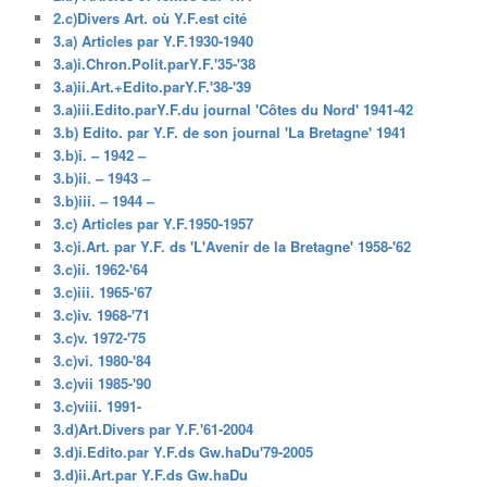
2.c)Divers Art. où Y.F.est cité
3.a) Articles par Y.F.1930-1940
3.a)i.Chron.Polit.parY.F.'35-'38
3.a)ii.Art.+Edito.parY.F.'38-'39
3.a)iii.Edito.parY.F.du journal 'Côtes du Nord' 1941-42
3.b) Edito. par Y.F. de son journal 'La Bretagne' 1941
3.b)i. – 1942 –
3.b)ii. – 1943 –
3.b)iii. – 1944 –
3.c) Articles par Y.F.1950-1957
3.c)i.Art. par Y.F. ds 'L'Avenir de la Bretagne' 1958-'62
3.c)ii. 1962-'64
3.c)iii. 1965-'67
3.c)iv. 1968-'71
3.c)v. 1972-'75
3.c)vi. 1980-'84
3.c)vii 1985-'90
3.c)viii. 1991-
3.d)Art.Divers par Y.F.'61-2004
3.d)i.Edito.par Y.F.ds Gw.haDu'79-2005
3.d)ii.Art.par Y.F.ds Gw.haDu