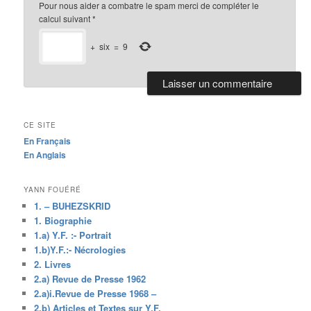
Pour nous aider a combatre le spam merci de compléter le
calcul suivant
*
+
six
=
9
CE SITE
En Français
En Anglais
YANN FOUÉRÉ
1. – BUHEZSKRID
1. Biographie
1.a) Y.F. :- Portrait
1.b)Y.F.:- Nécrologies
2. Livres
2.a) Revue de Presse 1962
2.a)i.Revue de Presse 1968 –
2.b) Articles et Textes sur Y.F.