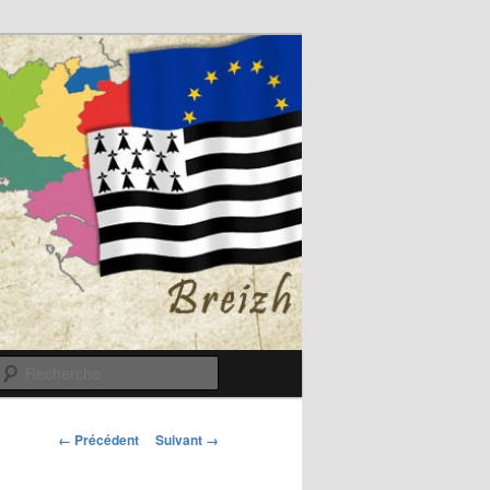
Recherche
Navigation
← Précédent
Suivant →
des