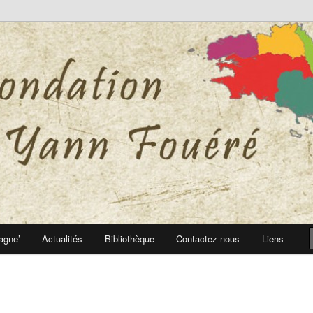
 Yann Fouéré
nn Fouéré
agne’
Actualités
Bibliothèque
Contactez-nous
Liens