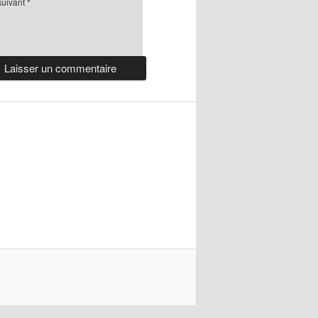
suivant
*