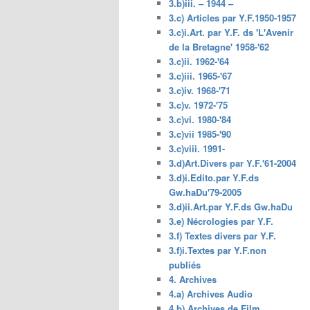
3.b)iii. – 1944 –
3.c) Articles par Y.F.1950-1957
3.c)i.Art. par Y.F. ds 'L'Avenir
de la Bretagne' 1958-'62
3.c)ii. 1962-'64
3.c)iii. 1965-'67
3.c)iv. 1968-'71
3.c)v. 1972-'75
3.c)vi. 1980-'84
3.c)vii 1985-'90
3.c)viii. 1991-
3.d)Art.Divers par Y.F.'61-2004
3.d)i.Edito.par Y.F.ds
Gw.haDu'79-2005
3.d)ii.Art.par Y.F.ds Gw.haDu
3.e) Nécrologies par Y.F.
3.f) Textes divers par Y.F.
3.f)i.Textes par Y.F.non
publiés
4. Archives
4.a) Archives Audio
4.b) Archives de Film