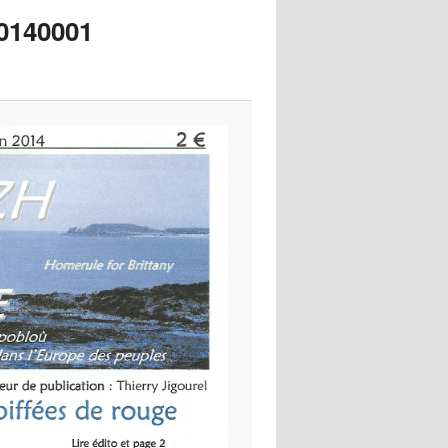
images
20140001