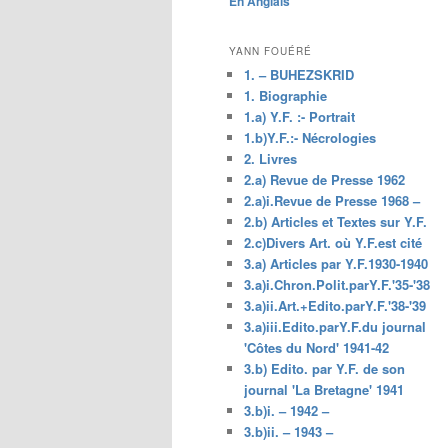
En Anglais
principal
YANN FOUÉRÉ
1. – BUHEZSKRID
1. Biographie
1.a) Y.F. :- Portrait
1.b)Y.F.:- Nécrologies
2. Livres
2.a) Revue de Presse 1962
2.a)i.Revue de Presse 1968 –
2.b) Articles et Textes sur Y.F.
2.c)Divers Art. où Y.F.est cité
3.a) Articles par Y.F.1930-1940
3.a)i.Chron.Polit.parY.F.'35-'38
3.a)ii.Art.+Edito.parY.F.'38-'39
3.a)iii.Edito.parY.F.du journal
'Côtes du Nord' 1941-42
3.b) Edito. par Y.F. de son
journal 'La Bretagne' 1941
3.b)i. – 1942 –
3.b)ii. – 1943 –