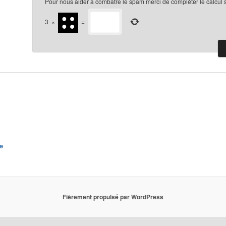
Pour nous aider a combatre le spam merci de compléter le calcul 
3
×
=
e
Fièrement propulsé par WordPress