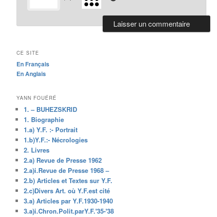
CE SITE
En Français
En Anglais
YANN FOUÉRÉ
1. – BUHEZSKRID
1. Biographie
1.a) Y.F. :- Portrait
1.b)Y.F.:- Nécrologies
2. Livres
2.a) Revue de Presse 1962
2.a)i.Revue de Presse 1968 –
2.b) Articles et Textes sur Y.F.
2.c)Divers Art. où Y.F.est cité
3.a) Articles par Y.F.1930-1940
3.a)i.Chron.Polit.parY.F.'35-'38