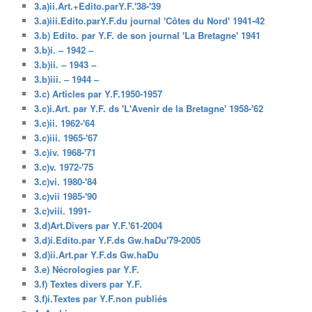
3.a)ii.Art.+Edito.parY.F.'38-'39
3.a)iii.Edito.parY.F.du journal 'Côtes du Nord' 1941-42
3.b) Edito. par Y.F. de son journal 'La Bretagne' 1941
3.b)i. – 1942 –
3.b)ii. – 1943 –
3.b)iii. – 1944 –
3.c) Articles par Y.F.1950-1957
3.c)i.Art. par Y.F. ds 'L'Avenir de la Bretagne' 1958-'62
3.c)ii. 1962-'64
3.c)iii. 1965-'67
3.c)iv. 1968-'71
3.c)v. 1972-'75
3.c)vi. 1980-'84
3.c)vii 1985-'90
3.c)viii. 1991-
3.d)Art.Divers par Y.F.'61-2004
3.d)i.Edito.par Y.F.ds Gw.haDu'79-2005
3.d)ii.Art.par Y.F.ds Gw.haDu
3.e) Nécrologies par Y.F.
3.f) Textes divers par Y.F.
3.f)i.Textes par Y.F.non publiés