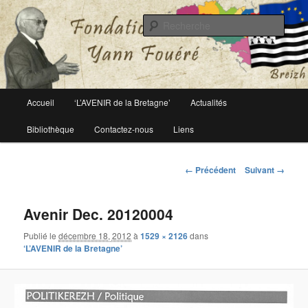
Le site officiel de la fondation Yann Fouéré
Rech
Fondation Yann Fouéré
Menu
Accueil
‘L’AVENIR de la Bretagne’
Actualités
Aller
principal
Bibliothèque
Contactez-nous
Liens
au
contenu
Navigation
← Précédent
Suivant →
des
principal
images
Avenir Dec. 20120004
Publié le
décembre 18, 2012
à
1529 × 2126
dans
‘L’AVENIR de la Bretagne’