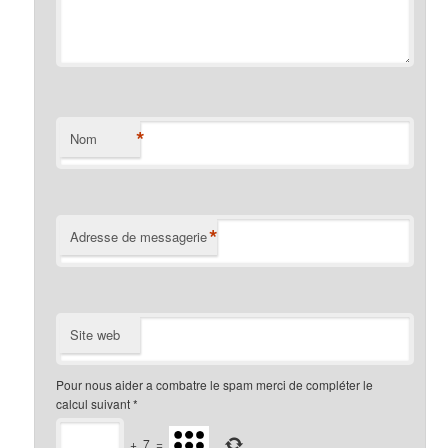
*
Nom
*
Adresse de messagerie
Site web
Pour nous aider a combatre le spam merci de compléter le
calcul suivant
*
+
7
=