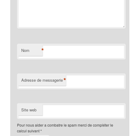
*
Nom
*
Adresse de messagerie
Site web
Pour nous aider a combatre le spam merci de compléter le
calcul suivant
*