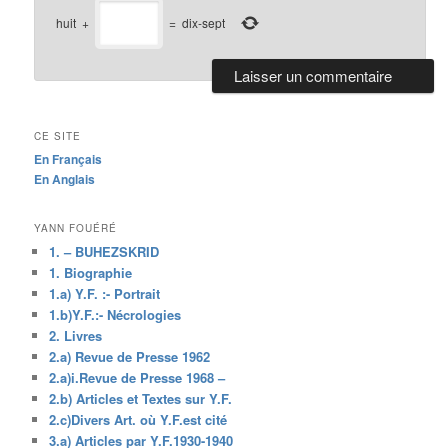
huit
+
=
dix-sept
CE SITE
En Français
En Anglais
YANN FOUÉRÉ
1. – BUHEZSKRID
1. Biographie
1.a) Y.F. :- Portrait
1.b)Y.F.:- Nécrologies
2. Livres
2.a) Revue de Presse 1962
2.a)i.Revue de Presse 1968 –
2.b) Articles et Textes sur Y.F.
2.c)Divers Art. où Y.F.est cité
3.a) Articles par Y.F.1930-1940