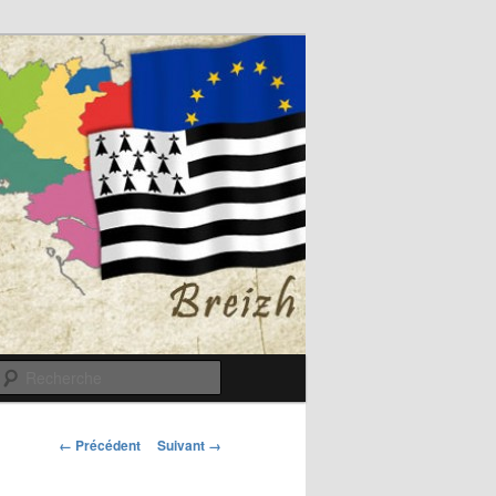
Recherche
Navigation
← Précédent
Suivant →
des