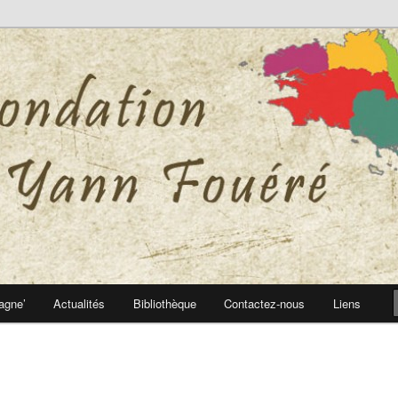
 Yann Fouéré
nn Fouéré
agne’
Actualités
Bibliothèque
Contactez-nous
Liens