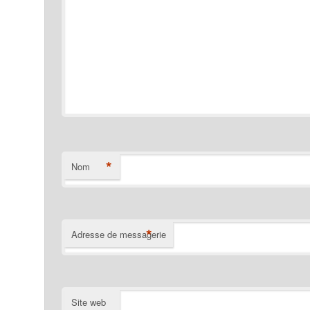
*
Nom
*
Adresse de messagerie
Site web