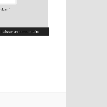
suivant
*