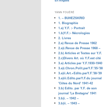
En Anglais
principal
YANN FOUÉRÉ
1. – BUHEZSKRID
1. Biographie
1.a) Y.F. :- Portrait
1.b)Y.F.:- Nécrologies
2. Livres
2.a) Revue de Presse 1962
2.a)i.Revue de Presse 1968 –
2.b) Articles et Textes sur Y.F.
2.c)Divers Art. où Y.F.est cité
3.a) Articles par Y.F.1930-1940
3.a)i.Chron.Polit.parY.F.'35-'38
3.a)ii.Art.+Edito.parY.F.'38-'39
3.a)iii.Edito.parY.F.du journal
'Côtes du Nord' 1941-42
3.b) Edito. par Y.F. de son
journal 'La Bretagne' 1941
3.b)i. – 1942 –
3.b)ii. – 1943 –