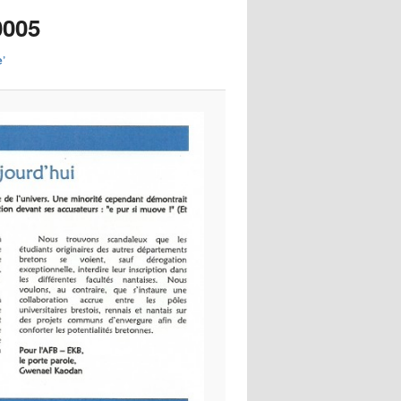
images
0005
e’