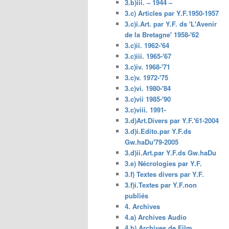
3.b)iii. – 1944 –
3.c) Articles par Y.F.1950-1957
3.c)i.Art. par Y.F. ds 'L'Avenir
de la Bretagne' 1958-'62
3.c)ii. 1962-'64
3.c)iii. 1965-'67
3.c)iv. 1968-'71
3.c)v. 1972-'75
3.c)vi. 1980-'84
3.c)vii 1985-'90
3.c)viii. 1991-
3.d)Art.Divers par Y.F.'61-2004
3.d)i.Edito.par Y.F.ds
Gw.haDu'79-2005
3.d)ii.Art.par Y.F.ds Gw.haDu
3.e) Nécrologies par Y.F.
3.f) Textes divers par Y.F.
3.f)i.Textes par Y.F.non
publiés
4. Archives
4.a) Archives Audio
4.b) Archives de Film