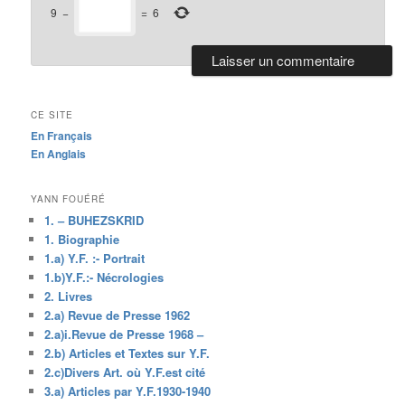
9
−
=
6
CE SITE
En Français
En Anglais
YANN FOUÉRÉ
1. – BUHEZSKRID
1. Biographie
1.a) Y.F. :- Portrait
1.b)Y.F.:- Nécrologies
2. Livres
2.a) Revue de Presse 1962
2.a)i.Revue de Presse 1968 –
2.b) Articles et Textes sur Y.F.
2.c)Divers Art. où Y.F.est cité
3.a) Articles par Y.F.1930-1940