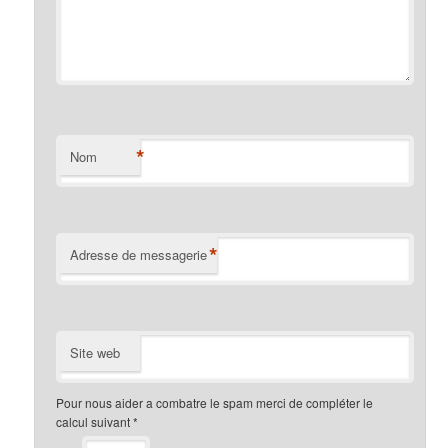
*
Nom
*
Adresse de messagerie
Site web
Pour nous aider a combatre le spam merci de compléter le
calcul suivant
*