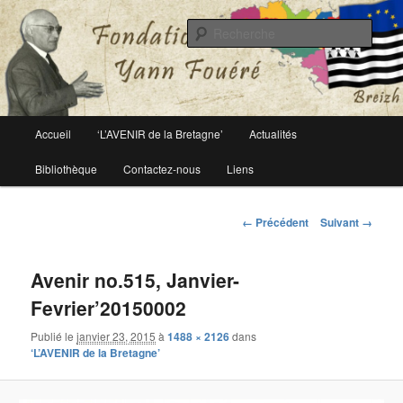
Le site officiel de la fondation Yann Fouéré
Rech
Fondation Yann Fouéré
Menu
Accueil
‘L’AVENIR de la Bretagne’
Actualités
Aller
principal
Bibliothèque
Contactez-nous
Liens
au
contenu
Navigation
← Précédent
Suivant →
des
principal
images
Avenir no.515, Janvier-
Fevrier’20150002
Publié le
janvier 23, 2015
à
1488 × 2126
dans
‘L’AVENIR de la Bretagne’