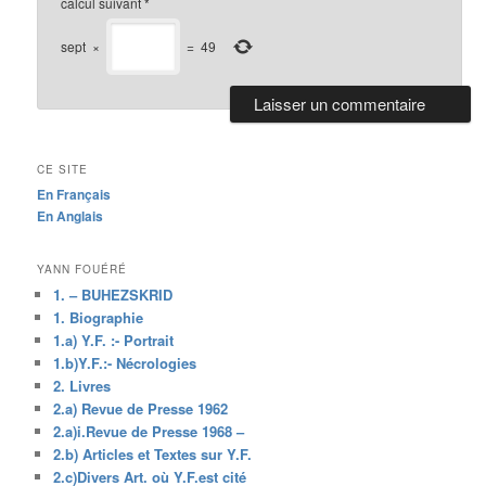
calcul suivant
*
sept
×
=
49
CE SITE
En Français
En Anglais
YANN FOUÉRÉ
1. – BUHEZSKRID
1. Biographie
1.a) Y.F. :- Portrait
1.b)Y.F.:- Nécrologies
2. Livres
2.a) Revue de Presse 1962
2.a)i.Revue de Presse 1968 –
2.b) Articles et Textes sur Y.F.
2.c)Divers Art. où Y.F.est cité