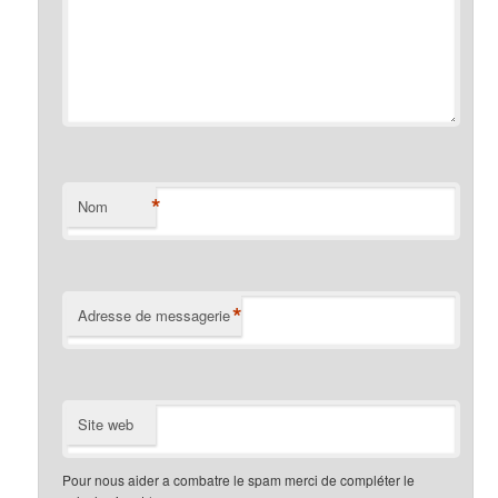
*
Nom
*
Adresse de messagerie
Site web
Pour nous aider a combatre le spam merci de compléter le