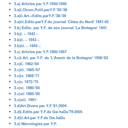
3.a) Articles par Y.F.1930-1940
3.a)i.Chron.Polit.parY.F.'35-'38
3.a)ii.Art.+Edito.parY.F.'38-'39
3.a)iii.Edito.parY.F.du journal 'Côtes du Nord' 1941-42
3.b) Edito. par Y.F. de son journal 'La Bretagne' 1941
3.b)i. – 1942 –
3.b)ii. – 1943 –
3.b)iii. – 1944 –
3.c) Articles par Y.F.1950-1957
3.c)i.Art. par Y.F. ds 'L'Avenir de la Bretagne' 1958-'62
3.c)ii. 1962-'64
3.c)iii. 1965-'67
3.c)iv. 1968-'71
3.c)v. 1972-'75
3.c)vi. 1980-'84
3.c)vii 1985-'90
3.c)viii. 1991-
3.d)Art.Divers par Y.F.'61-2004
3.d)i.Edito.par Y.F.ds Gw.haDu'79-2005
3.d)ii.Art.par Y.F.ds Gw.haDu
3.e) Nécrologies par Y.F.