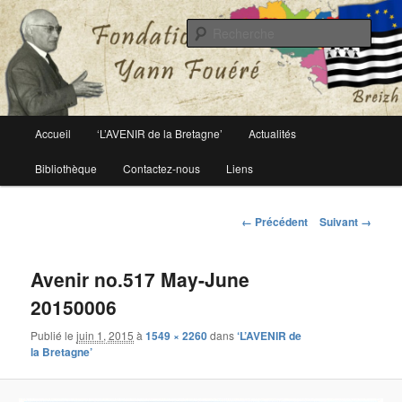
Le site officiel de la fondation Yann Fouéré
Rech
Fondation Yann Fouéré
Menu
Accueil
‘L’AVENIR de la Bretagne’
Actualités
Aller
principal
Bibliothèque
Contactez-nous
Liens
au
contenu
Navigation
← Précédent
Suivant →
des
principal
images
Avenir no.517 May-June
20150006
Publié le
juin 1, 2015
à
1549 × 2260
dans
‘L’AVENIR de
la Bretagne’