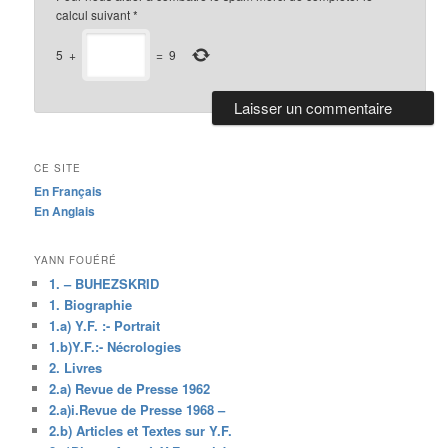
calcul suivant
*
5
+
=
9
CE SITE
En Français
En Anglais
YANN FOUÉRÉ
1. – BUHEZSKRID
1. Biographie
1.a) Y.F. :- Portrait
1.b)Y.F.:- Nécrologies
2. Livres
2.a) Revue de Presse 1962
2.a)i.Revue de Presse 1968 –
2.b) Articles et Textes sur Y.F.