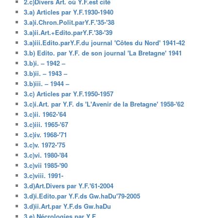
2.c)Divers Art. où Y.F.est cité
3.a) Articles par Y.F.1930-1940
3.a)i.Chron.Polit.parY.F.'35-'38
3.a)ii.Art.+Edito.parY.F.'38-'39
3.a)iii.Edito.parY.F.du journal 'Côtes du Nord' 1941-42
3.b) Edito. par Y.F. de son journal 'La Bretagne' 1941
3.b)i. – 1942 –
3.b)ii. – 1943 –
3.b)iii. – 1944 –
3.c) Articles par Y.F.1950-1957
3.c)i.Art. par Y.F. ds 'L'Avenir de la Bretagne' 1958-'62
3.c)ii. 1962-'64
3.c)iii. 1965-'67
3.c)iv. 1968-'71
3.c)v. 1972-'75
3.c)vi. 1980-'84
3.c)vii 1985-'90
3.c)viii. 1991-
3.d)Art.Divers par Y.F.'61-2004
3.d)i.Edito.par Y.F.ds Gw.haDu'79-2005
3.d)ii.Art.par Y.F.ds Gw.haDu
3.e) Nécrologies par Y.F.