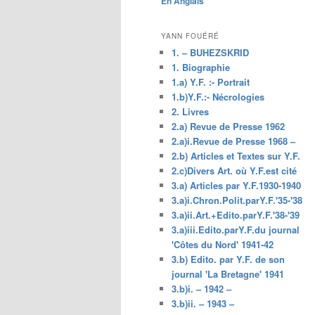
En Anglais
principal
YANN FOUÉRÉ
1. – BUHEZSKRID
1. Biographie
1.a) Y.F. :- Portrait
1.b)Y.F.:- Nécrologies
2. Livres
2.a) Revue de Presse 1962
2.a)i.Revue de Presse 1968 –
2.b) Articles et Textes sur Y.F.
2.c)Divers Art. où Y.F.est cité
3.a) Articles par Y.F.1930-1940
3.a)i.Chron.Polit.parY.F.'35-'38
3.a)ii.Art.+Edito.parY.F.'38-'39
3.a)iii.Edito.parY.F.du journal
'Côtes du Nord' 1941-42
3.b) Edito. par Y.F. de son
journal 'La Bretagne' 1941
3.b)i. – 1942 –
3.b)ii. – 1943 –