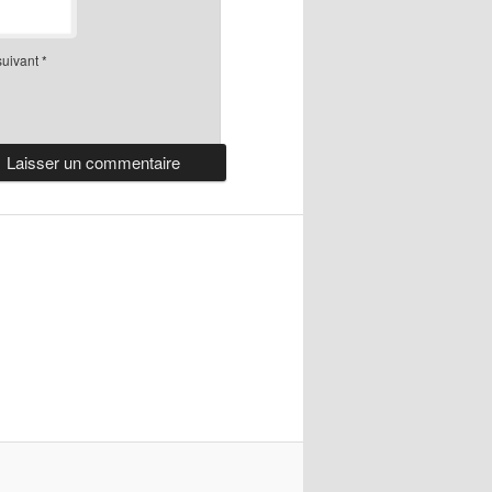
suivant
*