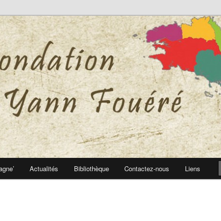
 Yann Fouéré
nn Fouéré
agne’
Actualités
Bibliothèque
Contactez-nous
Liens