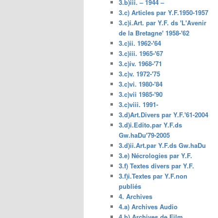
3.b)iii. – 1944 –
3.c) Articles par Y.F.1950-1957
3.c)i.Art. par Y.F. ds 'L'Avenir
de la Bretagne' 1958-'62
3.c)ii. 1962-'64
3.c)iii. 1965-'67
3.c)iv. 1968-'71
3.c)v. 1972-'75
3.c)vi. 1980-'84
3.c)vii 1985-'90
3.c)viii. 1991-
3.d)Art.Divers par Y.F.'61-2004
3.d)i.Edito.par Y.F.ds
Gw.haDu'79-2005
3.d)ii.Art.par Y.F.ds Gw.haDu
3.e) Nécrologies par Y.F.
3.f) Textes divers par Y.F.
3.f)i.Textes par Y.F.non
publiés
4. Archives
4.a) Archives Audio
4.b) Archives de Film