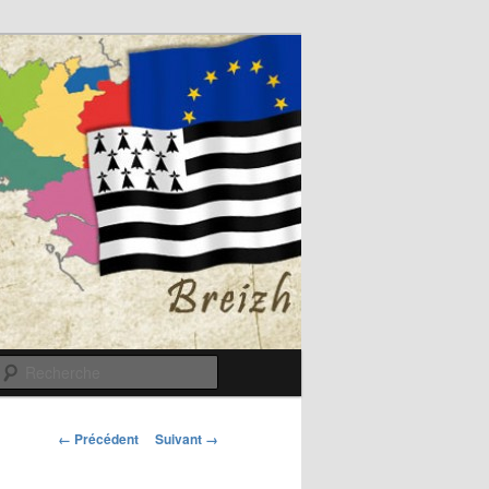
Recherche
Navigation
← Précédent
Suivant →
des