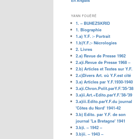
En Anglais
principal
YANN FOUÉRÉ
1. – BUHEZSKRID
1. Biographie
1.a) Y.F. :- Portrait
1.b)Y.F.:- Nécrologies
2. Livres
2.a) Revue de Presse 1962
2.a)i.Revue de Presse 1968 –
2.b) Articles et Textes sur Y.F.
2.c)Divers Art. où Y.F.est cité
3.a) Articles par Y.F.1930-1940
3.a)i.Chron.Polit.parY.F.'35-'38
3.a)ii.Art.+Edito.parY.F.'38-'39
3.a)iii.Edito.parY.F.du journal
'Côtes du Nord' 1941-42
3.b) Edito. par Y.F. de son
journal 'La Bretagne' 1941
3.b)i. – 1942 –
3.b)ii. – 1943 –