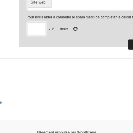
Site web
Pour nous aider a combatre le spam merci de compléter le calcul 
−
6
=
deux
e
Fièrement propulsé par WordPress