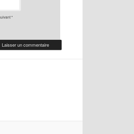
suivant
*