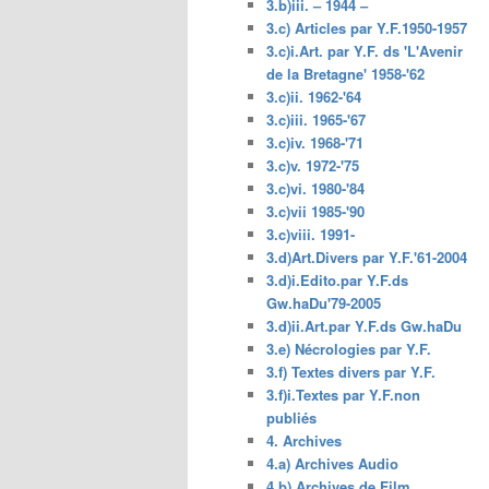
3.b)iii. – 1944 –
3.c) Articles par Y.F.1950-1957
3.c)i.Art. par Y.F. ds 'L'Avenir
de la Bretagne' 1958-'62
3.c)ii. 1962-'64
3.c)iii. 1965-'67
3.c)iv. 1968-'71
3.c)v. 1972-'75
3.c)vi. 1980-'84
3.c)vii 1985-'90
3.c)viii. 1991-
3.d)Art.Divers par Y.F.'61-2004
3.d)i.Edito.par Y.F.ds
Gw.haDu'79-2005
3.d)ii.Art.par Y.F.ds Gw.haDu
3.e) Nécrologies par Y.F.
3.f) Textes divers par Y.F.
3.f)i.Textes par Y.F.non
publiés
4. Archives
4.a) Archives Audio
4.b) Archives de Film