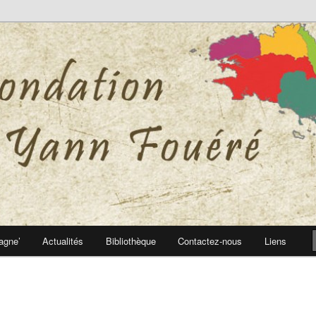
 Yann Fouéré
nn Fouéré
agne’
Actualités
Bibliothèque
Contactez-nous
Liens