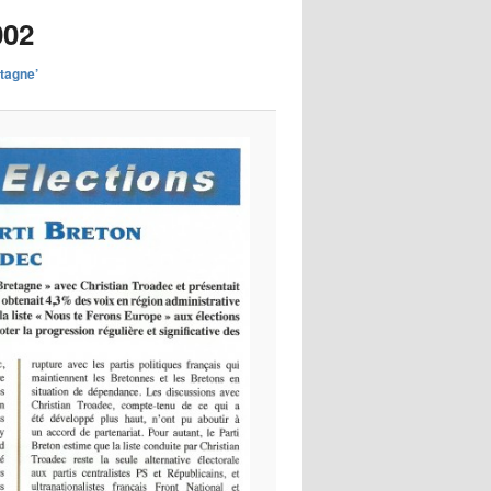
images
002
etagne’