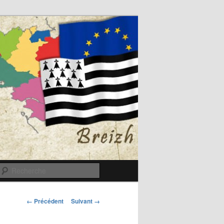
Recherche
Navigation
← Précédent
Suivant →
des