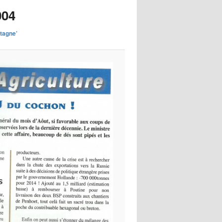
images
004
etagne’