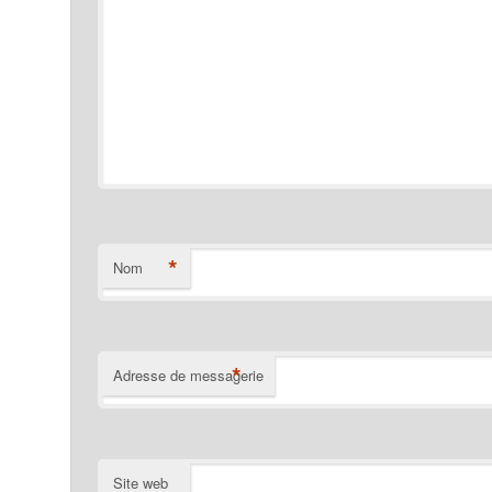
*
Nom
*
Adresse de messagerie
Site web