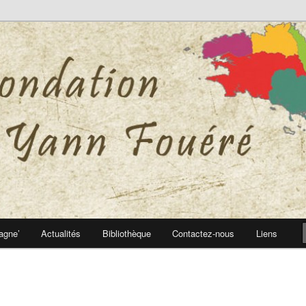
 Yann Fouéré
nn Fouéré
agne’
Actualités
Bibliothèque
Contactez-nous
Liens