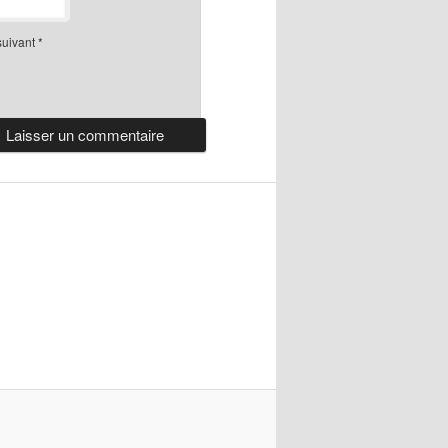
suivant
*