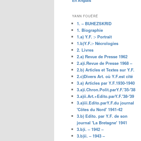
En Anglais
principal
YANN FOUÉRÉ
1. – BUHEZSKRID
1. Biographie
1.a) Y.F. :- Portrait
1.b)Y.F.:- Nécrologies
2. Livres
2.a) Revue de Presse 1962
2.a)i.Revue de Presse 1968 –
2.b) Articles et Textes sur Y.F.
2.c)Divers Art. où Y.F.est cité
3.a) Articles par Y.F.1930-1940
3.a)i.Chron.Polit.parY.F.'35-'38
3.a)ii.Art.+Edito.parY.F.'38-'39
3.a)iii.Edito.parY.F.du journal
'Côtes du Nord' 1941-42
3.b) Edito. par Y.F. de son
journal 'La Bretagne' 1941
3.b)i. – 1942 –
3.b)ii. – 1943 –