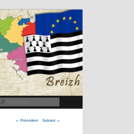
Recherche
Navigation
← Précédent
Suivant →
des