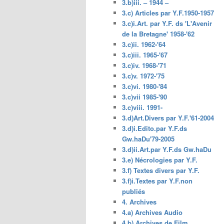
3.b)iii. – 1944 –
3.c) Articles par Y.F.1950-1957
3.c)i.Art. par Y.F. ds 'L'Avenir
de la Bretagne' 1958-'62
3.c)ii. 1962-'64
3.c)iii. 1965-'67
3.c)iv. 1968-'71
3.c)v. 1972-'75
3.c)vi. 1980-'84
3.c)vii 1985-'90
3.c)viii. 1991-
3.d)Art.Divers par Y.F.'61-2004
3.d)i.Edito.par Y.F.ds
Gw.haDu'79-2005
3.d)ii.Art.par Y.F.ds Gw.haDu
3.e) Nécrologies par Y.F.
3.f) Textes divers par Y.F.
3.f)i.Textes par Y.F.non
publiés
4. Archives
4.a) Archives Audio
4.b) Archives de Film