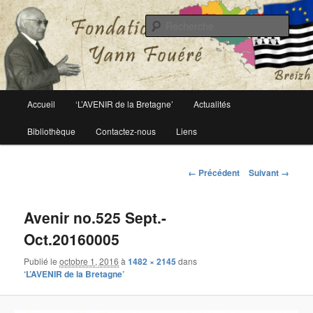
Le site officiel de la fondation Yann Fouéré
Rech
Fondation Yann Fouéré
Menu
Accueil
‘L’AVENIR de la Bretagne’
Actualités
Aller
principal
Bibliothèque
Contactez-nous
Liens
au
contenu
Navigation
← Précédent
Suivant →
des
principal
images
Avenir no.525 Sept.-
Oct.20160005
Publié le
octobre 1, 2016
à
1482 × 2145
dans
‘L’AVENIR de la Bretagne’