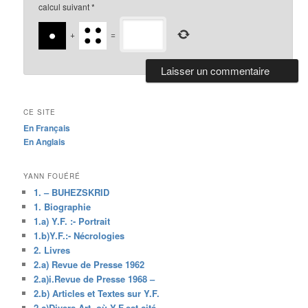
calcul suivant
*
+
=
CE SITE
En Français
En Anglais
YANN FOUÉRÉ
1. – BUHEZSKRID
1. Biographie
1.a) Y.F. :- Portrait
1.b)Y.F.:- Nécrologies
2. Livres
2.a) Revue de Presse 1962
2.a)i.Revue de Presse 1968 –
2.b) Articles et Textes sur Y.F.
2.c)Divers Art. où Y.F.est cité