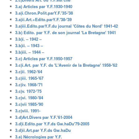
3.a) Articles par Y.F.1930-1940
3.a)i.Chron.Polit.parY.F.'35-'38
3.a)ii.Art.+Edito.parY.F.'38-'39
3.a)iii.Edito.parY.F.du journal 'Côtes du Nord' 1941-42
3.b) Edito. par Y.F. de son journal 'La Bretagne' 1941
3.b)i. – 1942 –
3.b)ii. – 1943 –
3.b)iii. – 1944 –
3.c) Articles par Y.F.1950-1957
3.c)i.Art. par Y.F. ds 'L'Avenir de la Bretagne' 1958-'62
3.c)ii. 1962-'64
3.c)iii. 1965-'67
3.c)iv. 1968-'71
3.c)v. 1972-'75
3.c)vi. 1980-'84
3.c)vii 1985-'90
3.c)viii. 1991-
3.d)Art.Divers par Y.F.'61-2004
3.d)i.Edito.par Y.F.ds Gw.haDu'79-2005
3.d)ii.Art.par Y.F.ds Gw.haDu
3.e) Nécrologies par Y.F.