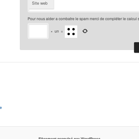
Site web
Pour nous aider a combatre le spam merci de compléter le calcul 
×
un
=
e
Fièrement propulsé par WordPress