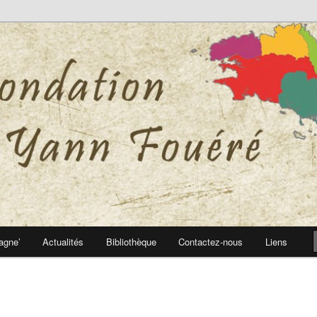
 Yann Fouéré
nn Fouéré
agne’
Actualités
Bibliothèque
Contactez-nous
Liens