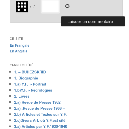
+
7
=
CE SITE
En Français
En Anglais
YANN FOUÉRÉ
1. – BUHEZSKRID
1. Biographie
1.a) Y.F. :- Portrait
1.b)Y.F.:- Nécrologies
2. Livres
2.a) Revue de Presse 1962
2.a)i.Revue de Presse 1968 –
2.b) Articles et Textes sur Y.F.
2.c)Divers Art. où Y.F.est cité
3.a) Articles par Y.F.1930-1940