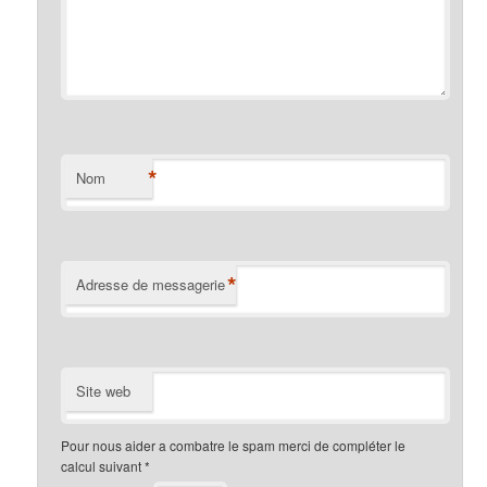
*
Nom
*
Adresse de messagerie
Site web
Pour nous aider a combatre le spam merci de compléter le
calcul suivant
*