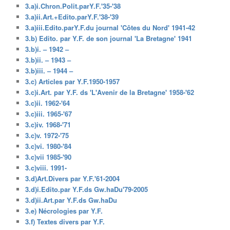
3.a)i.Chron.Polit.parY.F.'35-'38
3.a)ii.Art.+Edito.parY.F.'38-'39
3.a)iii.Edito.parY.F.du journal 'Côtes du Nord' 1941-42
3.b) Edito. par Y.F. de son journal 'La Bretagne' 1941
3.b)i. – 1942 –
3.b)ii. – 1943 –
3.b)iii. – 1944 –
3.c) Articles par Y.F.1950-1957
3.c)i.Art. par Y.F. ds 'L'Avenir de la Bretagne' 1958-'62
3.c)ii. 1962-'64
3.c)iii. 1965-'67
3.c)iv. 1968-'71
3.c)v. 1972-'75
3.c)vi. 1980-'84
3.c)vii 1985-'90
3.c)viii. 1991-
3.d)Art.Divers par Y.F.'61-2004
3.d)i.Edito.par Y.F.ds Gw.haDu'79-2005
3.d)ii.Art.par Y.F.ds Gw.haDu
3.e) Nécrologies par Y.F.
3.f) Textes divers par Y.F.