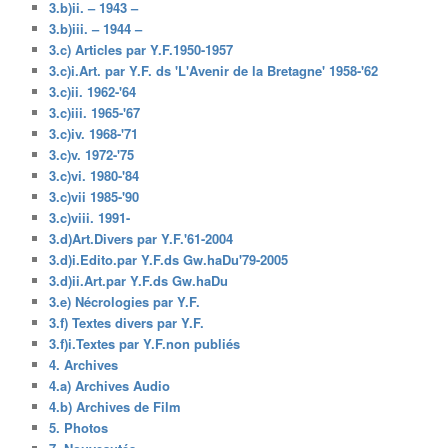
3.b)ii. – 1943 –
3.b)iii. – 1944 –
3.c) Articles par Y.F.1950-1957
3.c)i.Art. par Y.F. ds 'L'Avenir de la Bretagne' 1958-'62
3.c)ii. 1962-'64
3.c)iii. 1965-'67
3.c)iv. 1968-'71
3.c)v. 1972-'75
3.c)vi. 1980-'84
3.c)vii 1985-'90
3.c)viii. 1991-
3.d)Art.Divers par Y.F.'61-2004
3.d)i.Edito.par Y.F.ds Gw.haDu'79-2005
3.d)ii.Art.par Y.F.ds Gw.haDu
3.e) Nécrologies par Y.F.
3.f) Textes divers par Y.F.
3.f)i.Textes par Y.F.non publiés
4. Archives
4.a) Archives Audio
4.b) Archives de Film
5. Photos