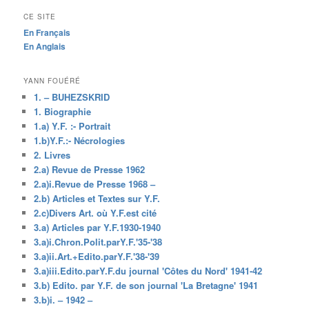
CE SITE
En Français
En Anglais
YANN FOUÉRÉ
1. – BUHEZSKRID
1. Biographie
1.a) Y.F. :- Portrait
1.b)Y.F.:- Nécrologies
2. Livres
2.a) Revue de Presse 1962
2.a)i.Revue de Presse 1968 –
2.b) Articles et Textes sur Y.F.
2.c)Divers Art. où Y.F.est cité
3.a) Articles par Y.F.1930-1940
3.a)i.Chron.Polit.parY.F.'35-'38
3.a)ii.Art.+Edito.parY.F.'38-'39
3.a)iii.Edito.parY.F.du journal 'Côtes du Nord' 1941-42
3.b) Edito. par Y.F. de son journal 'La Bretagne' 1941
3.b)i. – 1942 –