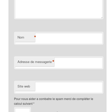
*
Nom
*
Adresse de messagerie
Site web
Pour nous aider a combatre le spam merci de compléter le
calcul suivant
*