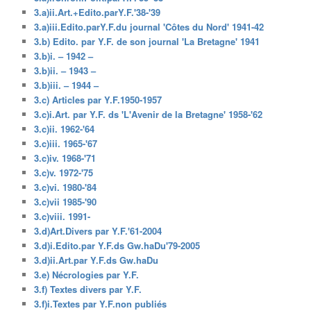
3.a)ii.Art.+Edito.parY.F.'38-'39
3.a)iii.Edito.parY.F.du journal 'Côtes du Nord' 1941-42
3.b) Edito. par Y.F. de son journal 'La Bretagne' 1941
3.b)i. – 1942 –
3.b)ii. – 1943 –
3.b)iii. – 1944 –
3.c) Articles par Y.F.1950-1957
3.c)i.Art. par Y.F. ds 'L'Avenir de la Bretagne' 1958-'62
3.c)ii. 1962-'64
3.c)iii. 1965-'67
3.c)iv. 1968-'71
3.c)v. 1972-'75
3.c)vi. 1980-'84
3.c)vii 1985-'90
3.c)viii. 1991-
3.d)Art.Divers par Y.F.'61-2004
3.d)i.Edito.par Y.F.ds Gw.haDu'79-2005
3.d)ii.Art.par Y.F.ds Gw.haDu
3.e) Nécrologies par Y.F.
3.f) Textes divers par Y.F.
3.f)i.Textes par Y.F.non publiés