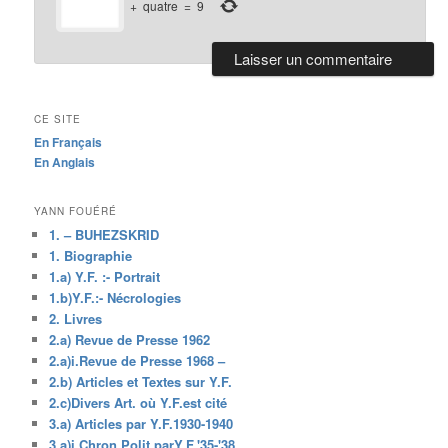
+
quatre
=
9
CE SITE
En Français
En Anglais
YANN FOUÉRÉ
1. – BUHEZSKRID
1. Biographie
1.a) Y.F. :- Portrait
1.b)Y.F.:- Nécrologies
2. Livres
2.a) Revue de Presse 1962
2.a)i.Revue de Presse 1968 –
2.b) Articles et Textes sur Y.F.
2.c)Divers Art. où Y.F.est cité
3.a) Articles par Y.F.1930-1940
3.a)i.Chron.Polit.parY.F.'35-'38