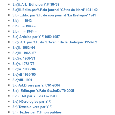
3.a)ii.Art.+Edito.parY.F.'38-'39
3.a)iii.Edito.parY.F.du journal 'Côtes du Nord' 1941-42
3.b) Edito. par Y.F. de son journal 'La Bretagne' 1941
3.b)i. – 1942 –
3.b)ii. – 1943 –
3.b)iii. – 1944 –
3.c) Articles par Y.F.1950-1957
3.c)i.Art. par Y.F. ds 'L'Avenir de la Bretagne' 1958-'62
3.c)ii. 1962-'64
3.c)iii. 1965-'67
3.c)iv. 1968-'71
3.c)v. 1972-'75
3.c)vi. 1980-'84
3.c)vii 1985-'90
3.c)viii. 1991-
3.d)Art.Divers par Y.F.'61-2004
3.d)i.Edito.par Y.F.ds Gw.haDu'79-2005
3.d)ii.Art.par Y.F.ds Gw.haDu
3.e) Nécrologies par Y.F.
3.f) Textes divers par Y.F.
3.f)i.Textes par Y.F.non publiés