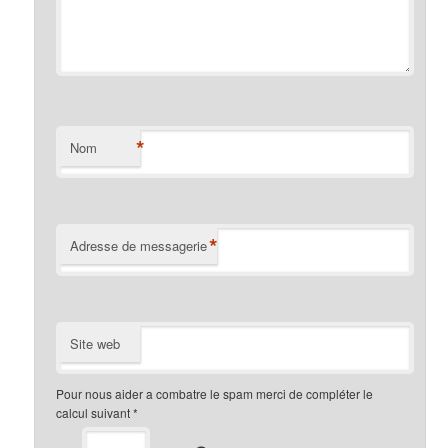
*
Nom
*
Adresse de messagerie
Site web
Pour nous aider a combatre le spam merci de compléter le
calcul suivant
*