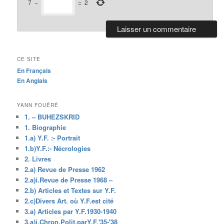
7
−
=
2
CE SITE
En Français
En Anglais
YANN FOUÉRÉ
1. – BUHEZSKRID
1. Biographie
1.a) Y.F. :- Portrait
1.b)Y.F.:- Nécrologies
2. Livres
2.a) Revue de Presse 1962
2.a)i.Revue de Presse 1968 –
2.b) Articles et Textes sur Y.F.
2.c)Divers Art. où Y.F.est cité
3.a) Articles par Y.F.1930-1940
3.a)i.Chron.Polit.parY.F.'35-'38