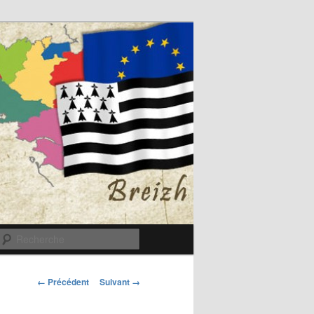
Recherche
Navigation
← Précédent
Suivant →
des