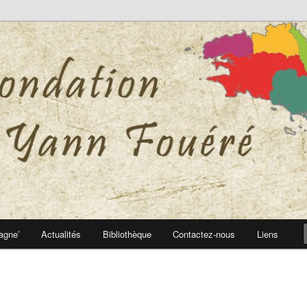
 Yann Fouéré
nn Fouéré
agne’
Actualités
Bibliothèque
Contactez-nous
Liens