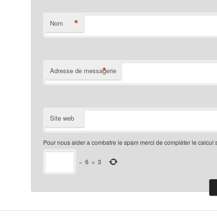
*
Nom
*
Adresse de messagerie
Site web
Pour nous aider a combatre le spam merci de compléter le calcul 
−
6
=
3