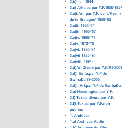
3.b)iii. – 1944 –
3.c) Articles par Y.F.1950-1957
3.c)i.Art. par Y.F. ds 'L'Avenir
de la Bretagne' 1958-'62
3.c)ii. 1962-'64
3.c)iii. 1965-'67
3.c)iv. 1968-'71
3.c)v. 1972-'75
3.c)vi. 1980-'84
3.c)vii 1985-'90
3.c)viii. 1991-
3.d)Art.Divers par Y.F.'61-2004
3.d)i.Edito.par Y.F.ds
Gw.haDu'79-2005
3.d)ii.Art.par Y.F.ds Gw.haDu
3.e) Nécrologies par Y.F.
3.f) Textes divers par Y.F.
3.f)i.Textes par Y.F.non
publiés
4. Archives
4.a) Archives Audio
4.b) Archives de Film