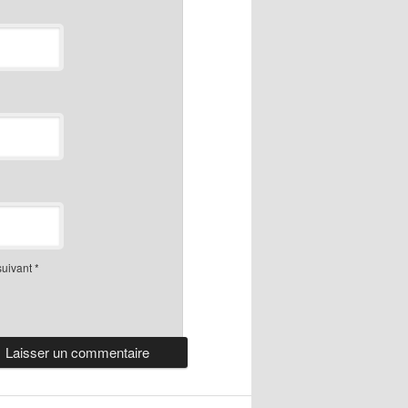
suivant
*