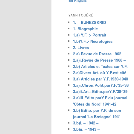
En Anglais
principal
YANN FOUÉRÉ
1. – BUHEZSKRID
1. Biographie
1.a) Y.F. :- Portrait
1.b)Y.F.:- Nécrologies
2. Livres
2.a) Revue de Presse 1962
2.a)i.Revue de Presse 1968 –
2.b) Articles et Textes sur Y.F.
2.c)Divers Art. où Y.F.est cité
3.a) Articles par Y.F.1930-1940
3.a)i.Chron.Polit.parY.F.'35-'38
3.a)ii.Art.+Edito.parY.F.'38-'39
3.a)iii.Edito.parY.F.du journal
'Côtes du Nord' 1941-42
3.b) Edito. par Y.F. de son
journal 'La Bretagne' 1941
3.b)i. – 1942 –
3.b)ii. – 1943 –